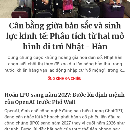
Cân bằng giữa bản sắc và sinh
lực kinh tế: Phân tích từ hai mô
hình di trú Nhật - Hàn
Cùng chung cuộc khủng hoảng già hóa dân số, Nhật Bản
chọn siết chặt thị thực để xoa dịu làn sóng bảo thủ trong
nước, khiến hàng vạn lao động nhập cư "vỡ mộng"; trong khi
đó, Hàn Quốc đi nước cờ ngược lại khi liên tục nới lỏng
ỐNG KÍNH ĐA CHIỀU
chính sách nhằm kích thích và vực dậy nền kinh tế.
Hoãn IPO sang năm 2027: Bước lùi định mệnh
của OpenAI trước Phố Wall
OpenAI, định chế công nghệ đứng sau hiện tượng ChatGPT,
đang cân nhắc lùi kế hoạch phát hành cổ phiếu lần đầu ra
công chúng (IPO) sang năm 2027 thay vì cuối năm 2026 như
dự tính. Bước lùi đầy bất ngờ của thực thể tiên phong này