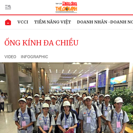
VCCI
TIỀM NĂNG VIỆT
DOANH NHÂN -DOANH N
ỐNG KÍNH ĐA CHIỀU
VIDEO
INFOGRAPHIC