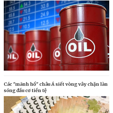
Các "mãnh hổ" châu Á siết vòng vây chặn làn
sóng đầu cơ tiền tệ