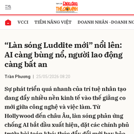
VCCI
TIỀM NĂNG VIỆT
DOANH NHÂN -DOANH N
Gửi bình luận
“Làn sóng Luddite mới” nổi lên:
AI càng bùng nổ, người lao động
càng bất an
Trần Phương
25/05/2026 08:20
Sự phát triển quá nhanh của trí tuệ nhân tạo
Hủy
Gửi
đang đẩy nhiều nền kinh tế vào thế giằng co
mới giữa công nghệ và việc làm. Từ
Hollywood đến châu Âu, làn sóng phản ứng
chống AI bắt đầu xuất hiện, đặt các chính phủ
trước bài toán khó: thúc đẩy đổi mới hay bảo