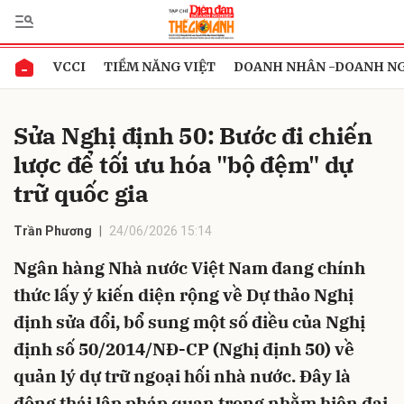
VCCI
TIỀM NĂNG VIỆT
DOANH NHÂN -DOANH N
Gửi bình luận
Sửa Nghị định 50: Bước đi chiến
lược để tối ưu hóa "bộ đệm" dự
trữ quốc gia
Trần Phương
24/06/2026 15:14
Ngân hàng Nhà nước Việt Nam đang chính
Hủy
Gửi
thức lấy ý kiến diện rộng về Dự thảo Nghị
định sửa đổi, bổ sung một số điều của Nghị
định số 50/2014/NĐ-CP (Nghị định 50) về
quản lý dự trữ ngoại hối nhà nước. Đây là
động thái lập pháp quan trọng nhằm hiện đại