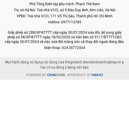
Phó Tổng Biên tập phụ trách: Phạm Thế Nam
Trụ sở Hà Nội: Toà nhà VCCI, số 9 Đào Duy Anh, Kim Liên, Hà Nội
VPĐD: Toà nhà VCCI, 171 Võ Thị Sáu, Thành phố Hồ Chí Minh
Hotline: 0977113789
Giấy phép số 208/GP-BTTTT cấp ngày 30/07/2024 sửa đổi, bổ sung giấy
phép số 58/GP-BTTTT ngày 18/02/2020 và Văn bản số 3117/BTTTT-CBC
cấp ngày 30/07/2024 về việc sửa đổi măng séc và thay đổi người đứng đầu.
Điện thoại: 024.35772334
Mọi hành động sử dụng nội dung của thegioianh.diendandoanhnghiep.vn p
hải có sự đồng ý bằng văn bản
POWERED BY
ONE
CMS
- A PRODUCT OF
NEKO