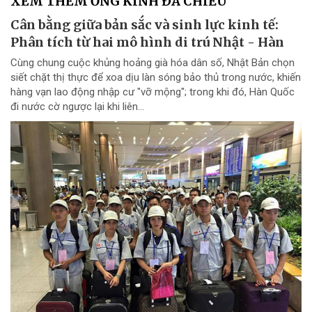
XEM THÊM ỐNG KÍNH ĐA CHIỀU
Cân bằng giữa bản sắc và sinh lực kinh tế:
Phân tích từ hai mô hình di trú Nhật - Hàn
Cùng chung cuộc khủng hoảng già hóa dân số, Nhật Bản chọn
siết chặt thị thực để xoa dịu làn sóng bảo thủ trong nước, khiến
hàng vạn lao động nhập cư "vỡ mộng"; trong khi đó, Hàn Quốc
đi nước cờ ngược lại khi liên...