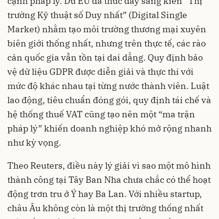
cạnh pháp lý. Dù EU đã thúc đẩy sáng kiến “Thị
trường Kỹ thuật số Duy nhất” (Digital Single
Market) nhằm tạo môi trường thương mại xuyên
biên giới thống nhất, nhưng trên thực tế, các rào
cản quốc gia vẫn tồn tại dai dẳng. Quy định bảo
vệ dữ liệu GDPR được diễn giải và thực thi với
mức độ khác nhau tại từng nước thành viên. Luật
lao động, tiêu chuẩn đóng gói, quy định tái chế và
hệ thống thuế VAT cũng tạo nên một “ma trận
pháp lý” khiến doanh nghiệp khó mở rộng nhanh
như kỳ vọng.
Theo Reuters, điều này lý giải vì sao một mô hình
thành công tại Tây Ban Nha chưa chắc có thể hoạt
động trơn tru ở Ý hay Ba Lan. Với nhiều startup,
châu Âu không còn là một thị trường thống nhất