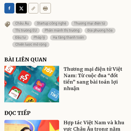
Châu Âu
Startup công nghệ
Thương mại điện tử
Thị trường EU
Phân mảnh thị trường
Địa phương hóa
Đầu tư
Pháp lý
Hạ tầng thanh toán
Chiến lược mở rộng
BÀI LIÊN QUAN
Thương mại điện tử Việt
Nam: Từ cuộc đua “đốt
tiền” sang bài toán lợi
nhuận
ĐỌC TIẾP
Hợp tác Việt Nam và khu
vực Châu Âu trong năm