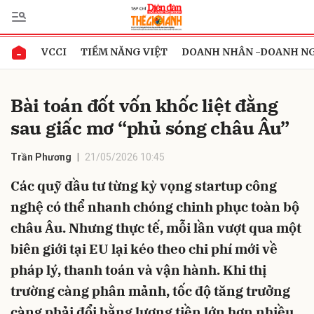
VCCI
TIỀM NĂNG VIỆT
DOANH NHÂN -DOANH N
Gửi bình luận
Bài toán đốt vốn khốc liệt đằng
sau giấc mơ “phủ sóng châu Âu”
Trần Phương
21/05/2026 10:45
Các quỹ đầu tư từng kỳ vọng startup công
nghệ có thể nhanh chóng chinh phục toàn bộ
Hủy
Gửi
châu Âu. Nhưng thực tế, mỗi lần vượt qua một
biên giới tại EU lại kéo theo chi phí mới về
pháp lý, thanh toán và vận hành. Khi thị
trường càng phân mảnh, tốc độ tăng trưởng
càng phải đổi bằng lượng tiền lớn hơn nhiều