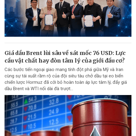
Giá dầu Brent lùi sâu về sát mốc 76 USD: Lực
cầu vật chất hay đòn tâm lý của giới đầu cơ?
Các bước tiến ngoại giao mang tính đột phá giữa Mỹ và Iran
cùng sự tái xuất rầm rộ của đội siêu tàu chở dầu tại eo biển
chiến lược Hormuz đã cởi bỏ hoàn toàn áp lực tâm lý, đẩy giá
dầu Brent và WTI nối dài đà trượt...