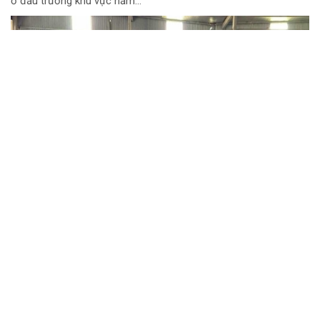
ở đấu trường khu vực năm...
Chuyển cơ quan điều tra vụ gần 1 tấn thịt lợn
nghi nhiễm dịch tả lợn châu Phi tại Hưng
Yên
Gần 1 tấn thịt lợn và các sản phẩm từ lợn có dấu hiệu vi phạm