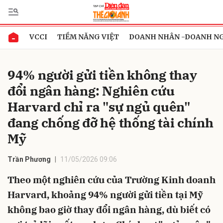
VCCI
TIỀM NĂNG VIỆT
DOANH NHÂN -DOANH N
Gửi bình luận
94% người gửi tiền không thay
đổi ngân hàng: Nghiên cứu
Harvard chỉ ra "sự ngủ quên"
đang chống đỡ hệ thống tài chính
Mỹ
Hủy
Gửi
Trần Phương
11/05/2026 09:06
Theo một nghiên cứu của Trường Kinh doanh
Harvard, khoảng 94% người gửi tiền tại Mỹ
không bao giờ thay đổi ngân hàng, dù biết có