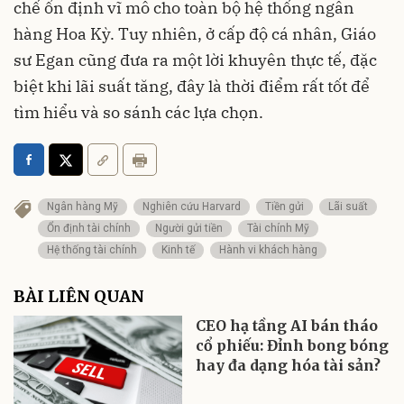
chế ổn định vĩ mô cho toàn bộ hệ thống ngân
hàng Hoa Kỳ. Tuy nhiên, ở cấp độ cá nhân, Giáo
sư Egan cũng đưa ra một lời khuyên thực tế, đặc
biệt khi lãi suất tăng, đây là thời điểm rất tốt để
tìm hiểu và so sánh các lựa chọn.
Ngân hàng Mỹ
Nghiên cứu Harvard
Tiền gửi
Lãi suất
Ổn định tài chính
Người gửi tiền
Tài chính Mỹ
Hệ thống tài chính
Kinh tế
Hành vi khách hàng
BÀI LIÊN QUAN
CEO hạ tầng AI bán tháo
cổ phiếu: Đỉnh bong bóng
hay đa dạng hóa tài sản?