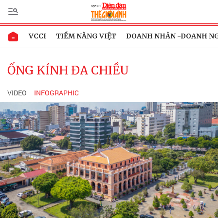
VCCI
TIỀM NĂNG VIỆT
DOANH NHÂN -DOANH N
ỐNG KÍNH ĐA CHIỀU
VIDEO
INFOGRAPHIC