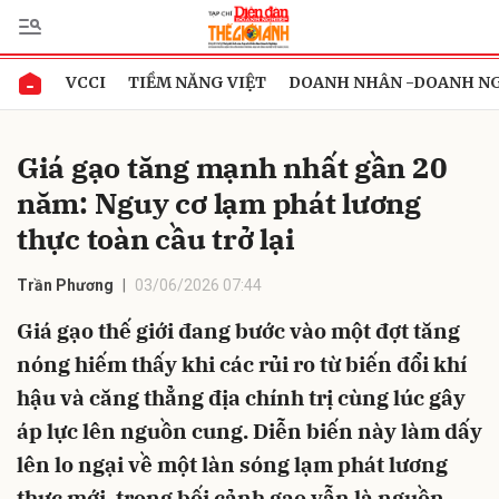
VCCI
TIỀM NĂNG VIỆT
DOANH NHÂN -DOANH N
Gửi bình luận
Giá gạo tăng mạnh nhất gần 20
năm: Nguy cơ lạm phát lương
thực toàn cầu trở lại
Trần Phương
03/06/2026 07:44
Giá gạo thế giới đang bước vào một đợt tăng
Hủy
Gửi
nóng hiếm thấy khi các rủi ro từ biến đổi khí
hậu và căng thẳng địa chính trị cùng lúc gây
áp lực lên nguồn cung. Diễn biến này làm dấy
lên lo ngại về một làn sóng lạm phát lương
thực mới, trong bối cảnh gạo vẫn là nguồn