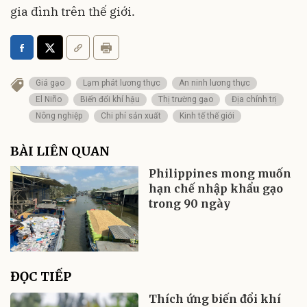
gia đình trên thế giới.
Giá gạo
Lạm phát lương thực
An ninh lương thực
El Niño
Biến đổi khí hậu
Thị trường gạo
Địa chính trị
Nông nghiệp
Chi phí sản xuất
Kinh tế thế giới
BÀI LIÊN QUAN
Philippines mong muốn
hạn chế nhập khẩu gạo
trong 90 ngày
ĐỌC TIẾP
Thích ứng biến đổi khí