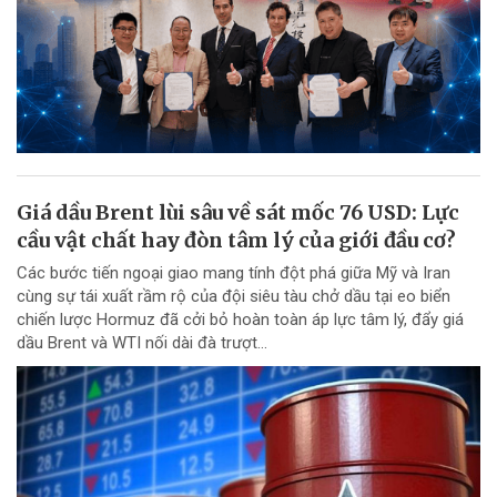
Giá dầu Brent lùi sâu về sát mốc 76 USD: Lực
cầu vật chất hay đòn tâm lý của giới đầu cơ?
Các bước tiến ngoại giao mang tính đột phá giữa Mỹ và Iran
cùng sự tái xuất rầm rộ của đội siêu tàu chở dầu tại eo biển
chiến lược Hormuz đã cởi bỏ hoàn toàn áp lực tâm lý, đẩy giá
dầu Brent và WTI nối dài đà trượt...