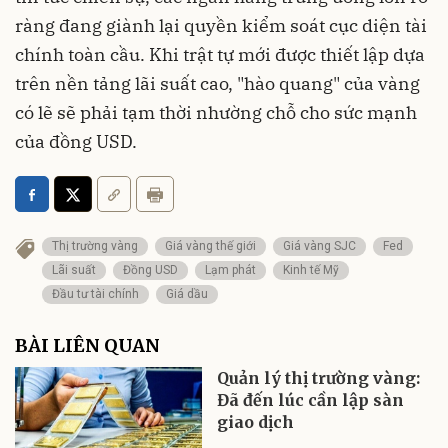
ràng đang giành lại quyền kiểm soát cục diện tài
chính toàn cầu. Khi trật tự mới được thiết lập dựa
trên nền tảng lãi suất cao, "hào quang" của vàng
có lẽ sẽ phải tạm thời nhường chỗ cho sức mạnh
của đồng USD.
Thị trường vàng
Giá vàng thế giới
Giá vàng SJC
Fed
Lãi suất
Đồng USD
Lạm phát
Kinh tế Mỹ
Đầu tư tài chính
Giá dầu
BÀI LIÊN QUAN
Quản lý thị trường vàng:
Đã đến lúc cần lập sàn
giao dịch