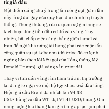
từ giá dầu
Một điểm đáng chú ý trong làn sóng sụt giảm lần
này là sự đứt gãy của quy luật địa chính trị truyền
thống. Thông thường, rủi ro quân sự gia tăng sẽ
kích hoạt dòng tiền đầu cơ đổ vào vàng. Tuy
nhiên, bất chấp việc căng thẳng giữa Israel và
Iran để ngỏ khả năng tái bùng phát các cuộc tấn
công quân sự tại Lebanon (dù trước đó có lệnh
ngừng bắn theo lời kêu gọi của Tổng thống Mỹ
Donald Trump), giá vàng vẫn trượt dài.
Thay vì tìm đến vàng làm hầm trú ẩn, thị trường
lại đang lo ngại về một hệ lụy khác: Giá dầu tăng.
Hiện giá dầu Brent đã nhích lên 94,38
USD/thùng và dầu WTI đạt 91,41 USD/thùng. Giá
năng lượng leo thang làm gia tăng áp lực lạm phát