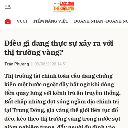
VCCI
TIỀM NĂNG VIỆT
DOANH NHÂN -DOANH N
Gửi bình luận
Điều gì đang thực sự xảy ra với
thị trường vàng?
Trần Phương
09/06/2026 14:51
Thị trường tài chính toàn cầu đang chứng
kiến một bước ngoặt đầy bất ngờ khi dòng
Hủy
Gửi
tiền quay lưng với kênh trú ẩn truyền thống.
Bất chấp những đợt sóng ngầm địa chính trị
tại Trung Đông, giá vàng thế giới liên tục đổ
đèo, kéo theo thị trường vàng trong nước sụt
giảm nghiêm trọng, đẩy người đu đỉnh vào