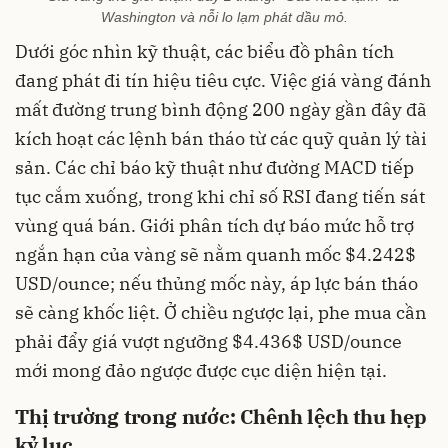
Washington và nỗi lo lạm phát dầu mỏ.
Dưới góc nhìn kỹ thuật, các biểu đồ phân tích
đang phát đi tín hiệu tiêu cực. Việc giá vàng đánh
mất đường trung bình động 200 ngày gần đây đã
kích hoạt các lệnh bán tháo từ các quỹ quản lý tài
sản. Các chỉ báo kỹ thuật như đường MACD tiếp
tục cắm xuống, trong khi chỉ số RSI đang tiến sát
vùng quá bán. Giới phân tích dự báo mức hỗ trợ
ngắn hạn của vàng sẽ nằm quanh mốc $4.242$
USD/ounce; nếu thủng mốc này, áp lực bán tháo
sẽ càng khốc liệt. Ở chiều ngược lại, phe mua cần
phải đẩy giá vượt ngưỡng $4.436$ USD/ounce
mới mong đảo ngược được cục diện hiện tại.
Thị trường trong nước: Chênh lệch thu hẹp
kỷ lục