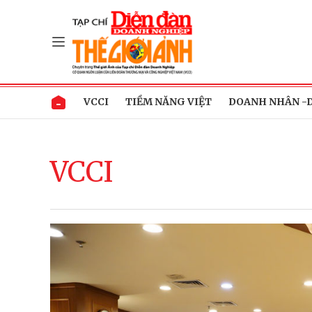
VCCI
TIỀM NĂNG VIỆT
DOANH NHÂN -
VCCI