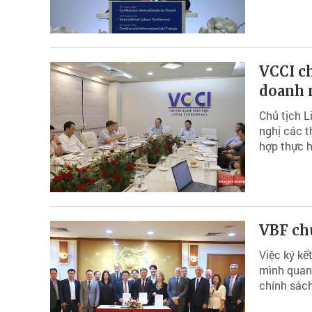
VCCI ch
doanh 
Chủ tịch 
nghị các 
hợp thực h
VBF ch
Việc ký kế
mình quan 
chính sách