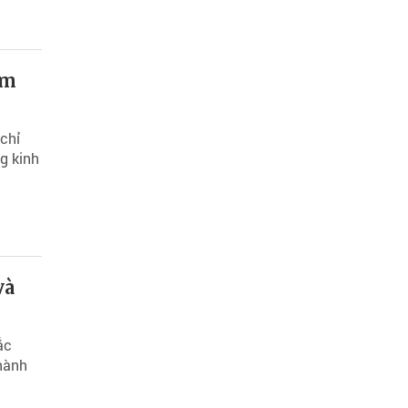
am
chỉ
g kinh
và
ắc
thành