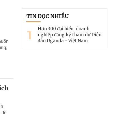
TIN ĐỌC NHIỀU
Hơn 300 đại biểu, doanh
1
nghiệp đăng ký tham dự Diễn
muốn
đàn Uganda - Việt Nam
ứng,
ách
nh
 đề