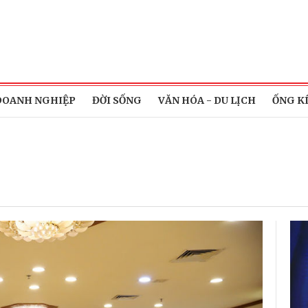
DOANH NGHIỆP
ĐỜI SỐNG
VĂN HÓA - DU LỊCH
ỐNG K