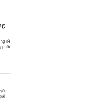
ng
ùng đề
g phối
uyển
oại