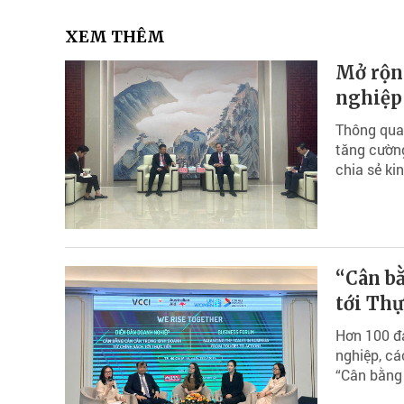
XEM THÊM
Mở rộng
nghiệp 
Thông qua
tăng cường
chia sẻ ki
“Cân b
tới Thự
Hơn 100 đạ
nghiệp, cá
“Cân bằng 