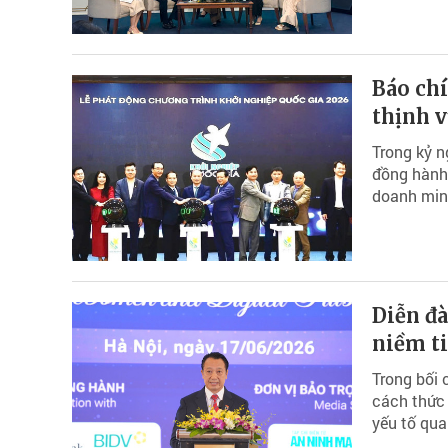
Báo ch
thịnh 
Trong kỷ n
đồng hành
doanh minh
Diễn đà
niềm ti
Trong bối 
cách thức 
yếu tố qua