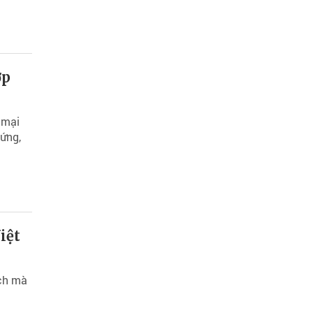
ợp
 mại
 ứng,
iệt
ích mà