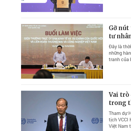
Gỡ nút 
tư nhâ
Đây là thờ
những hành
tranh của 
Vai trò
trong t
Tham dự Hộ
tịch VCCI
Việt Nam t