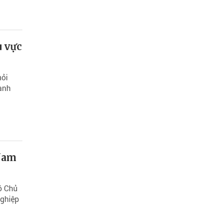
u vực
hỏi
ạnh
 Nam
ó Chủ
nghiệp