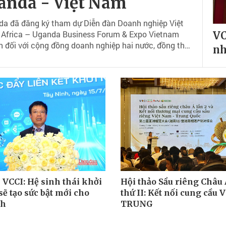
anda - Việt Nam
da đã đăng ký tham dự Diễn đàn Doanh nghiệp Việt
f Africa – Uganda Business Forum & Expo Vietnam
VC
n đối với cộng đồng doanh nghiệp hai nước, đồng thời
nh
hương mại thực chất giữa Việt Nam và Uganda.
 VCCI: Hệ sinh thái khởi
Hội thảo Sầu riêng Châu 
ẽ tạo sức bật mới cho
thứ II: Kết nối cung cầu 
nh
TRUNG