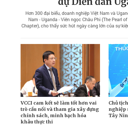
dự Diễn đàn Ug
Hơn 300 đại biểu, doanh nghiệp Việt Nam và Ugan
Nam - Uganda - Viên ngọc Châu Phi (The Pearl o
Chapter), cho thấy sức hút ngày càng lớn của sự kiệ
mở ra kỳ vọng về những kết nối đầu tư và t
VCCI cam kết sẽ làm tốt hơn vai
Chủ tịch
trò cầu nối và tham gia xây dựng
nghiệp s
chính sách, minh bạch hóa
Tây Ni
khâu thực thi