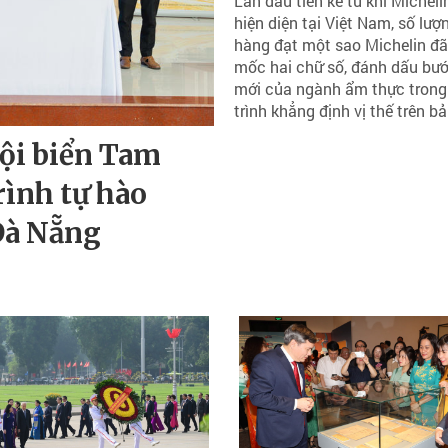
Lần đầu tiên kể từ khi Micheli
hiện diện tại Việt Nam, số lượ
hàng đạt một sao Michelin đã
mốc hai chữ số, đánh dấu bướ
mới của ngành ẩm thực trong
trình khẳng định vị thế trên bả
ội biển Tam
rình tự hào
Đà Nẵng