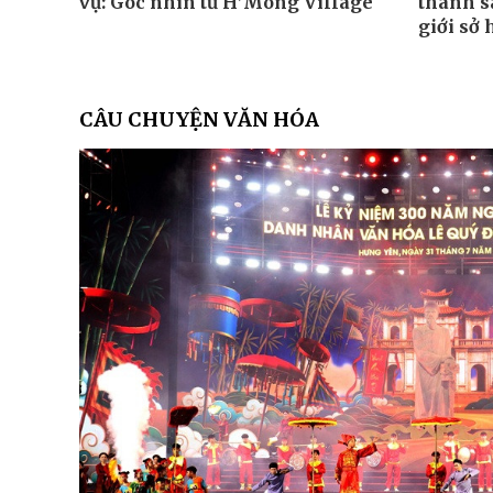
vụ: Góc nhìn từ H’Mong Village
thành sâ
giới sở
CÂU CHUYỆN VĂN HÓA