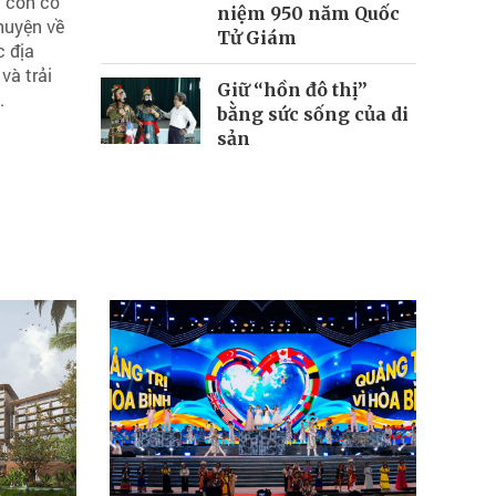
 còn có
niệm 950 năm Quốc
huyện về
Tử Giám
c địa
và trải
Giữ “hồn đô thị”
.
bằng sức sống của di
sản