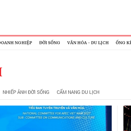
DOANH NGHIỆP
ĐỜI SỐNG
VĂN HÓA - DU LỊCH
ỐNG K
H
NHIẾP ẢNH ĐỜI SỐNG
CẨM NANG DU LỊCH