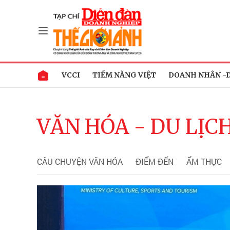
VCCI
TIỀM NĂNG VIỆT
DOANH NHÂN -
VĂN HÓA - DU LỊC
CÂU CHUYỆN VĂN HÓA
ĐIỂM ĐẾN
ẨM THỰC