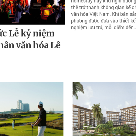
homestay hay khu nghỉ dưỡng
thể trở thành không gian kể c
văn hóa Việt Nam. Khi bản sắ
phương được đưa vào thiết kế 
nghiệm lưu trú, mỗi điểm đến..
ức Lễ kỷ niệm
hân văn hóa Lê