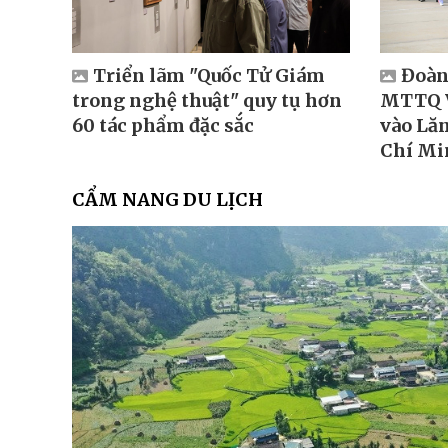
Triển lãm "Quốc Tử Giám
Đoàn 
trong nghệ thuật" quy tụ hơn
MTTQ V
60 tác phẩm đặc sắc
vào Lăn
Chí Mi
CẨM NANG DU LỊCH