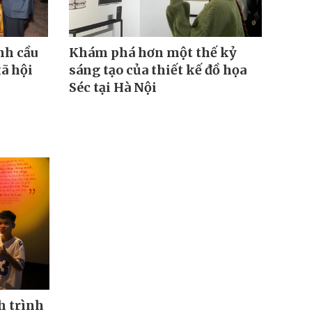
nh cầu
Khám phá hơn một thế kỷ
Khai
xã hội
sáng tạo của thiết kế đồ họa
“Mừ
Séc tại Hà Nội
Chà
hội 
h trình