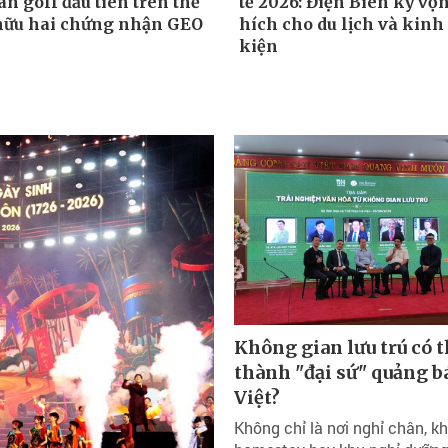
n golf đầu tiên trên thế
tế 2026: Điện Biên kỳ vọn
 hữu hai chứng nhận GEO
hích cho du lịch và kinh 
kiện
Không gian lưu trú có t
thành "đại sứ" quảng bá
Việt?
Không chỉ là nơi nghỉ chân, k