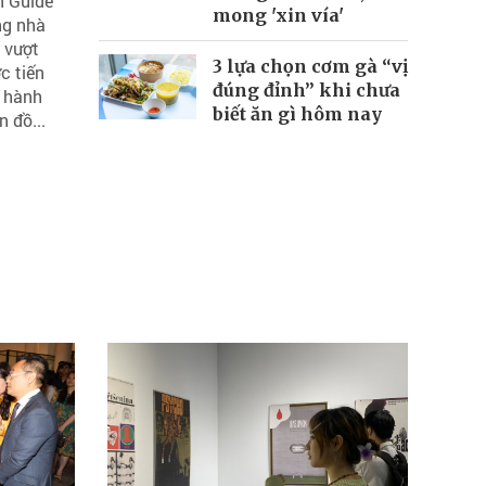
n Guide
mong 'xin vía'
ng nhà
 vượt
3 lựa chọn cơm gà “vị
c tiến
đúng đỉnh” khi chưa
 hành
biết ăn gì hôm nay
n đồ...