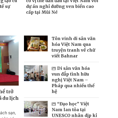
g tạo cú
cố vị thế dẫn đầu tại Việt Nam với
tế sự
dự án nghỉ dưỡng ven biển cao
cấp tại Mũi Né
Tôn vinh di sản văn
hóa Việt Nam qua
truyện tranh về chữ
viết Bahnar
Di sản văn hóa
vun đắp tình hữu
nghị Việt Nam –
Pháp qua nhiều thế
hể trở
hệ
 du lịch
“Đạo học” Việt
Nam lan tỏa tại
hách sạn,
UNESCO nhân dịp kỉ