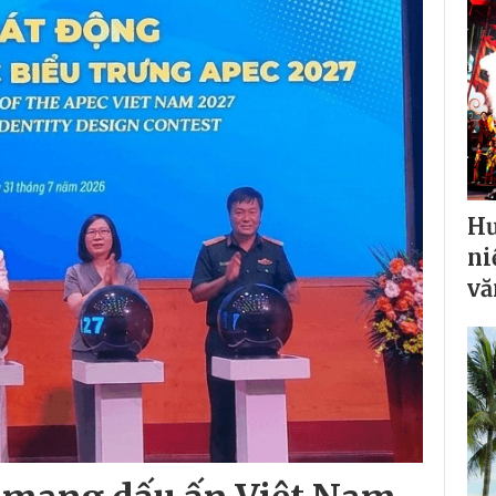
Hư
ni
vă