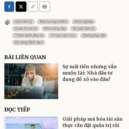
Vốn tâm lý
Đầu tư mạo hiểm
Khởi nghiệp
Quản trị rủi ro
Nhà sáng lập
Kỷ luật tâm lý
Thẩm định đầu tư
Trí tuệ cảm xúc
Startup lạc đà
Kỹ năng lãnh đạo
BÀI LIÊN QUAN
Sợ mất tiền nhưng vẫn
muốn lãi: Nhà đầu tư
đang đổ xô vào đâu?
ĐỌC TIẾP
Giải pháp mã hóa tài sản
thực cần đặt quản trị rủi