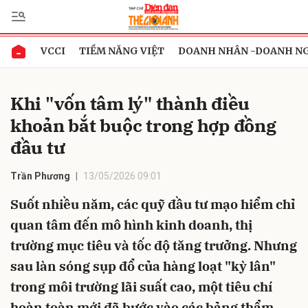
VCCI
TIỀM NĂNG VIỆT
DOANH NHÂN -DOANH N
Gửi bình luận
Khi "vốn tâm lý" thành điều
khoản bắt buộc trong hợp đồng
đầu tư
Trần Phương
13/05/2026 09:01
Suốt nhiều năm, các quỹ đầu tư mạo hiểm chỉ
Hủy
Gửi
quan tâm đến mô hình kinh doanh, thị
trường mục tiêu và tốc độ tăng trưởng. Nhưng
sau làn sóng sụp đổ của hàng loạt "kỳ lân"
trong môi trường lãi suất cao, một tiêu chí
hoàn toàn mới đã bước vào các bảng thẩm