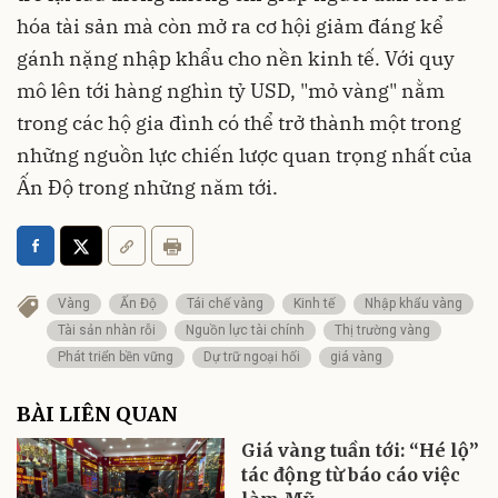
hóa tài sản mà còn mở ra cơ hội giảm đáng kể
gánh nặng nhập khẩu cho nền kinh tế. Với quy
mô lên tới hàng nghìn tỷ USD, "mỏ vàng" nằm
trong các hộ gia đình có thể trở thành một trong
những nguồn lực chiến lược quan trọng nhất của
Ấn Độ trong những năm tới.
Vàng
Ấn Độ
Tái chế vàng
Kinh tế
Nhập khẩu vàng
Tài sản nhàn rỗi
Nguồn lực tài chính
Thị trường vàng
Phát triển bền vững
Dự trữ ngoại hối
giá vàng
BÀI LIÊN QUAN
Giá vàng tuần tới: “Hé lộ”
tác động từ báo cáo việc