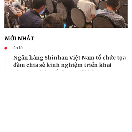
MỚI NHẤT
4h tới
Ngân hàng Shinhan Việt Nam tổ chức tọa
đàm chia sẻ kinh nghiệm triển khai
phương pháp xếp hạng nội bộ IRB
Vừa qua, tại Hà Nội, Ngân hàng TNHH MTV Shinhan Việt
Nam (“Ngân hàng Shinhan”) đã tổ chức tọa đàm chia sẻ
“Kinh nghiệm triển khai Phương pháp xếp hạng nội bộ IRB
theo quy định tại Thông tư 14/TT-NHNN”, với sự tham...