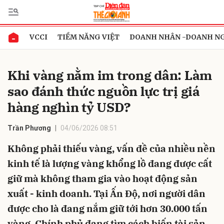
VCCI
TIỀM NĂNG VIỆT
DOANH NHÂN -DOANH N
Gửi bình luận
Khi vàng nằm im trong dân: Làm
sao đánh thức nguồn lực trị giá
hàng nghìn tỷ USD?
Trần Phương
04/06/2026 08:51
Không phải thiếu vàng, vấn đề của nhiều nền
Hủy
Gửi
kinh tế là lượng vàng khổng lồ đang được cất
giữ mà không tham gia vào hoạt động sản
xuất - kinh doanh. Tại Ấn Độ, nơi người dân
được cho là đang nắm giữ tới hơn 30.000 tấn
vàng, Chính phủ đang tìm cách biến tài sản