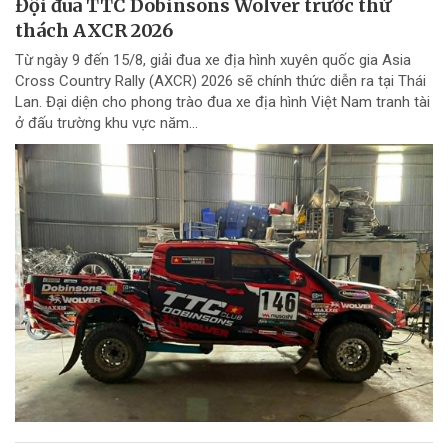
Đội đua TTC Dobinsons Wolver trước thử
thách AXCR 2026
Từ ngày 9 đến 15/8, giải đua xe địa hình xuyên quốc gia Asia
Cross Country Rally (AXCR) 2026 sẽ chính thức diễn ra tại Thái
Lan. Đại diện cho phong trào đua xe địa hình Việt Nam tranh tài
ở đấu trường khu vực năm...