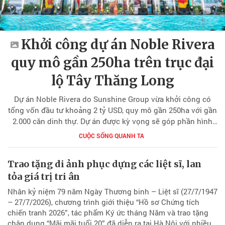
Khởi công dự án Noble Rivera
quy mô gần 250ha trên trục đại
lộ Tây Thăng Long
Dự án Noble Rivera do Sunshine Group vừa khởi công có
tổng vốn đầu tư khoảng 2 tỷ USD, quy mô gần 250ha với gần
2.000 căn dinh thự. Dự án được kỳ vọng sẽ góp phần hình
thành cực tăng trưởng mới trên trục phát triển phía Tây Hà
CUỘC SỐNG QUANH TA
Nội.
Trao tặng di ảnh phục dựng các liệt sĩ, lan
tỏa giá trị tri ân
Nhân kỷ niệm 79 năm Ngày Thương binh – Liệt sĩ (27/7/1947
– 27/7/2026), chương trình giới thiệu “Hồ sơ Chứng tích
chiến tranh 2026”, tác phẩm Ký ức tháng Năm và trao tặng
chân dung “Mãi mãi tuổi 20” đã diễn ra tại Hà Nội với nhiều