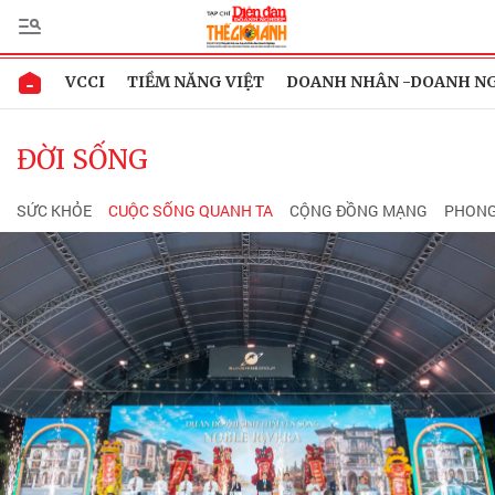
VCCI
TIỀM NĂNG VIỆT
DOANH NHÂN -DOANH N
ĐỜI SỐNG
SỨC KHỎE
CUỘC SỐNG QUANH TA
CỘNG ĐỒNG MẠNG
PHONG