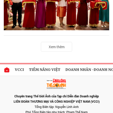
Xem thêm
VCCI
TIỀM NĂNG VIỆT
DOANH NHÂN -DOANH N
Chuyên trang Thế Giới Ảnh của Tạp chí Diễn đàn Doanh nghiệp
LIÊN ĐOÀN THƯƠNG MẠI VÀ CÔNG NGHIỆP VIỆT NAM (VCCI)
Tổng Biên tập: Nguyễn Linh Anh
Phó Tổng Biên tập phụ trách: Phạm Thế Nam