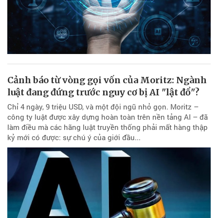
Cảnh báo từ vòng gọi vốn của Moritz: Ngành
luật đang đứng trước nguy cơ bị AI "lật đổ"?
Chỉ 4 ngày, 9 triệu USD, và một đội ngũ nhỏ gọn. Moritz –
công ty luật được xây dựng hoàn toàn trên nền tảng AI – đã
làm điều mà các hãng luật truyền thống phải mất hàng thập
kỷ mới có được: sự chú ý của giới đầu...