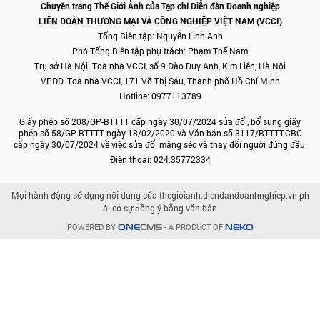
Chuyên trang Thế Giới Ảnh của Tạp chí Diễn đàn Doanh nghiệp
LIÊN ĐOÀN THƯƠNG MẠI VÀ CÔNG NGHIỆP VIỆT NAM (VCCI)
Tổng Biên tập: Nguyễn Linh Anh
Phó Tổng Biên tập phụ trách: Phạm Thế Nam
Trụ sở Hà Nội: Toà nhà VCCI, số 9 Đào Duy Anh, Kim Liên, Hà Nội
VPĐD: Toà nhà VCCI, 171 Võ Thị Sáu, Thành phố Hồ Chí Minh
Hotline: 0977113789
Giấy phép số 208/GP-BTTTT cấp ngày 30/07/2024 sửa đổi, bổ sung giấy
phép số 58/GP-BTTTT ngày 18/02/2020 và Văn bản số 3117/BTTTT-CBC
cấp ngày 30/07/2024 về việc sửa đổi măng séc và thay đổi người đứng đầu.
Điện thoại: 024.35772334
Mọi hành động sử dụng nội dung của thegioianh.diendandoanhnghiep.vn ph
ải có sự đồng ý bằng văn bản
POWERED BY
- A PRODUCT OF
ONE
CMS
NEKO