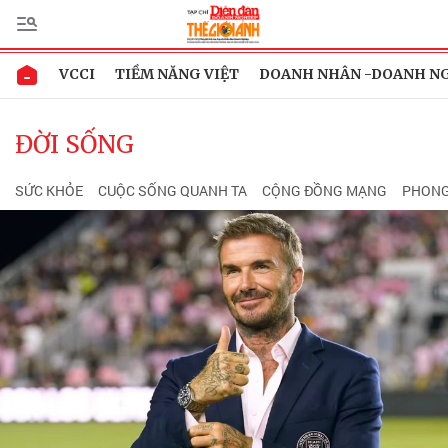
VCCI
TIỀM NĂNG VIỆT
DOANH NHÂN -DOANH N
ĐỜI SỐNG
SỨC KHỎE
CUỘC SỐNG QUANH TA
CỘNG ĐỒNG MẠNG
PHONG