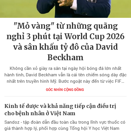
"Mỏ vàng" từ những quãng
nghỉ 3 phút tại World Cup 2026
và sân khấu tỷ đô của David
Beckham
Không cần xỏ giày ra sân tại ngày hội bóng đá lớn nhất
hành tinh, David Beckham vẫn là cái tên chiếm sóng dày đặc
nhất trên truyền hình Mỹ. Bước ngoặt này đến từ việc FIFA
áp dụng luật nghỉ uống nước bắt buộc – một thay đổi bị
GÓC NHÌN CỘNG ĐỒNG
CĐV la ó nhưng lại mở đường cho nhà đài hốt bạc và biến
Beckham thành "cỗ máy in tiền" xuyên mùa giải.
Kinh tế dược và khả năng tiếp cận điều trị
cho bệnh nhân ở Việt Nam
Sandoz - tập đoàn dẫn đầu toàn cầu trong lĩnh vực thuốc có
giá thành hợp lý, phối hợp cùng Tổng hội Y học Việt Nam