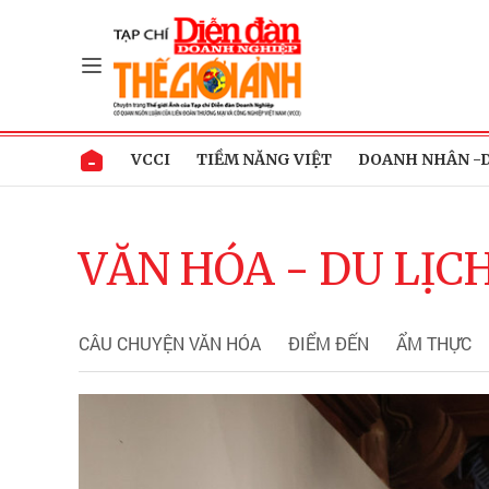
VCCI
TIỀM NĂNG VIỆT
DOANH NHÂN -
VĂN HÓA - DU LỊC
CÂU CHUYỆN VĂN HÓA
ĐIỂM ĐẾN
ẨM THỰC