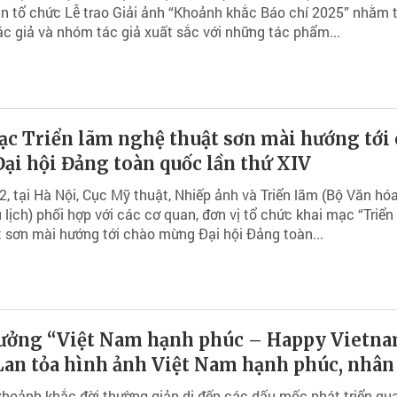
n tổ chức Lễ trao Giải ảnh “Khoảnh khắc Báo chí 2025” nhằm 
ác giả và nhóm tác giả xuất sắc với những tác phẩm...
ạc Triển lãm nghệ thuật sơn mài hướng tới
ại hội Đảng toàn quốc lần thứ XIV
, tại Hà Nội, Cục Mỹ thuật, Nhiếp ảnh và Triển lãm (Bộ Văn hóa
 lịch) phối hợp với các cơ quan, đơn vị tổ chức khai mạc “Triển
 sơn mài hướng tới chào mừng Đại hội Đảng toàn...
hưởng “Việt Nam hạnh phúc – Happy Vietn
Lan tỏa hình ảnh Việt Nam hạnh phúc, nhân
hoảnh khắc đời thường giản dị đến các dấu mốc phát triển qu