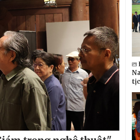
Na
tị