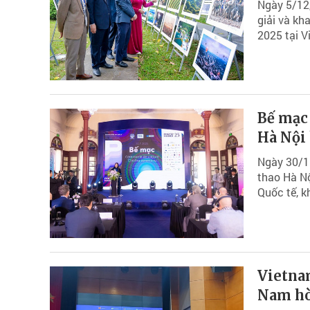
Ngày 5/12,
giải và kh
2025 tại V
Bế mạc
Hà Nội 
Ngày 30/1
thao Hà Nộ
Quốc tế, k
Vietna
Nam hò