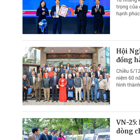
trọng của 
hạnh phúc
Hội Ng
đồng h
Chiều 5/12
niệm 60 n
hình thành
VN-25: 
dòng c