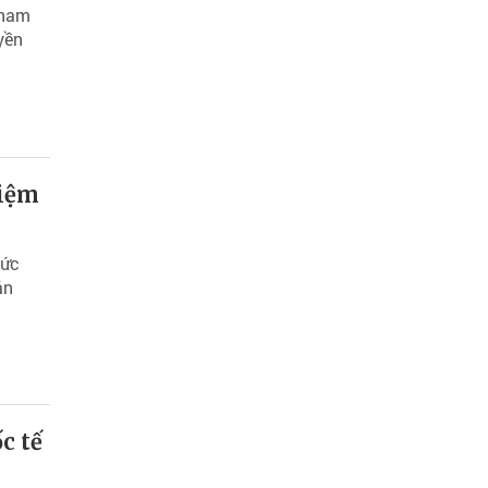
tnam
yền
hiệm
hức
án
c tế