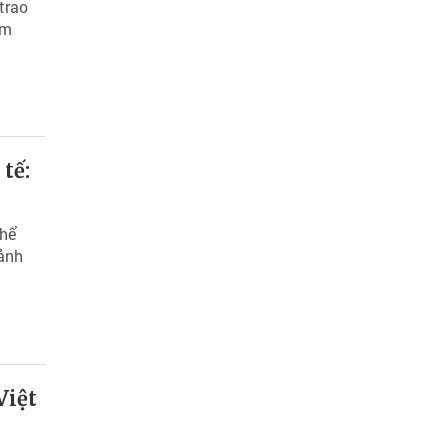
trao
ăm
tế:
Thể
 ảnh
Việt