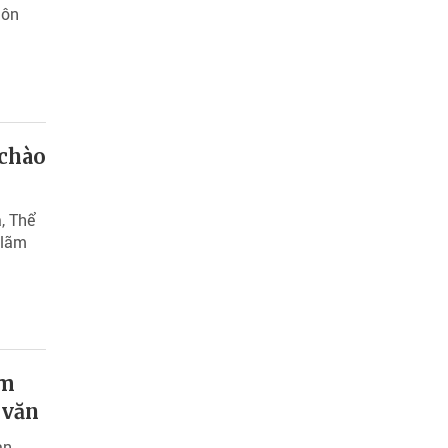
tôn
 chào
, Thể
 lãm
am
 văn
an