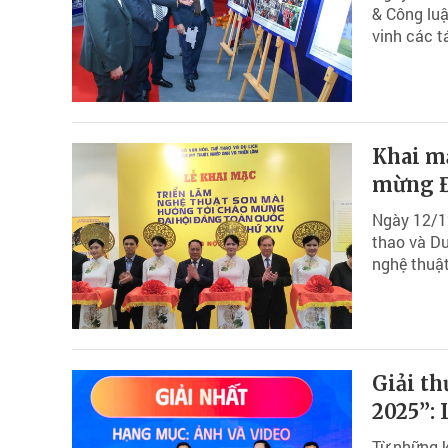
& Công luậ
vinh các t
Khai m
mừng Đ
Ngày 12/12
thao và Du
nghệ thuật
Giải t
2025”: 
Từ những k