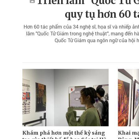
Triển lãm "Quốc Tử 
quy tụ hơn 60 
Hơn 60 tác phẩm của 34 nghệ sĩ, họa sĩ và nhiếp ảnh 
lãm "Quốc Tử Giám trong nghệ thuật", mang đến hà
Quốc Tử Giám qua ngôn ngữ của hội họ
Khám phá hơn một thế kỷ sáng
Khai mạ