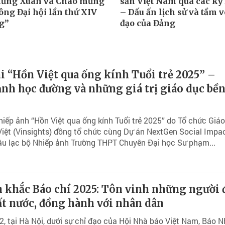
Mừng Xuân và Chào mừng
sản Việt Nam qua các kỳ 
ông Đại hội lần thứ XIV
– Dấu ấn lịch sử và tầm 
g”
đạo của Đảng
i “Hồn Việt qua ống kính Tuổi trẻ 2025” –
nh học đường và những giá trị giáo dục bề
hiếp ảnh “Hồn Việt qua ống kính Tuổi trẻ 2025” do Tổ chức Giá
iệt (Vinsights) đồng tổ chức cùng Dự án NextGen Social Impa
âu lạc bộ Nhiếp ảnh Trường THPT Chuyên Đại học Sư phạm...
 khắc Báo chí 2025: Tôn vinh những người 
ất nước, đồng hành với nhân dân
, tại Hà Nội, dưới sự chỉ đạo của Hội Nhà báo Việt Nam, Báo 