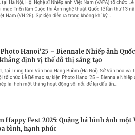
 tại Hà Nội, Hội Nghệ sĩ Nhiếp ảnh Việt Nam (VAPA) tổ chức Lễ 
ai mạc Triển lãm Cuộc thi Ảnh nghệ thuật Quốc tế lần thứ 13 n
iệt Nam (VN-25). Sự kiện diễn ra trong không khí kỷ...
 Photo Hanoi’25 – Biennale Nhiếp ảnh Quốc 
khẳng định vị thế đô thị sáng tạo
1, tại Trung tâm Văn hóa Hàng Buồm (Hà Nội), Sở Văn hóa và 
i tổ chức Lễ Bế mạc sự kiện Photo Hanoi’25 – Biennale Nhiếp
hép lại hơn một tháng hoạt động sôi nổi, để lại dấu ấn...
m Happy Fest 2025: Quảng bá hình ảnh một 
a bình, hạnh phúc