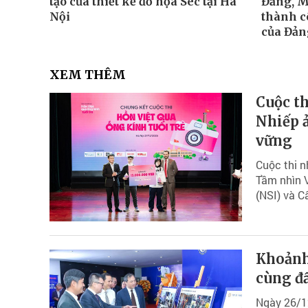
tạo của thiết kế đồ họa Séc tại Hà
Đảng, 
Nội
thành c
của Đản
XEM THÊM
Cuộc th
Nhiếp ả
vững
Cuộc thi n
Tầm nhìn V
(NSI) và C
Khoảnh
cùng đ
Ngày 26/12