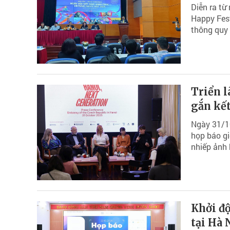
Diễn ra từ
Happy Fest
thông quy 
Triển l
gắn kết
Ngày 31/10
họp báo gi
nhiếp ảnh 
Khởi độ
tại Hà 