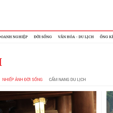
DOANH NGHIỆP
ĐỜI SỐNG
VĂN HÓA - DU LỊCH
ỐNG K
H
NHIẾP ẢNH ĐỜI SỐNG
CẨM NANG DU LỊCH