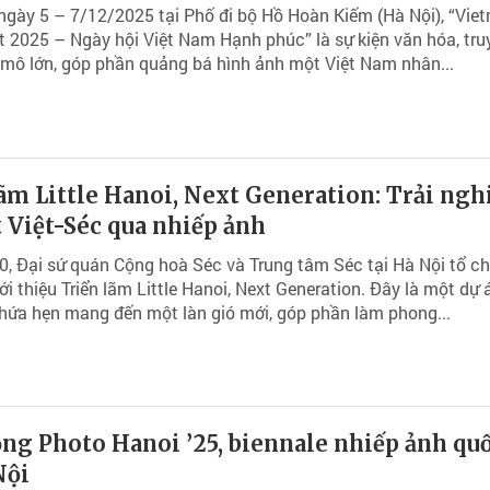
 ngày 5 – 7/12/2025 tại Phố đi bộ Hồ Hoàn Kiếm (Hà Nội), “Vie
 2025 – Ngày hội Việt Nam Hạnh phúc” là sự kiện văn hóa, tru
mô lớn, góp phần quảng bá hình ảnh một Việt Nam nhân...
ãm Little Hanoi, Next Generation: Trải ng
 Việt-Séc qua nhiếp ảnh
, Đại sứ quán Cộng hoà Séc và Trung tâm Séc tại Hà Nội tổ c
ới thiệu Triển lãm Little Hanoi, Next Generation. Đây là một dự 
hứa hẹn mang đến một làn gió mới, góp phần làm phong...
ng Photo Hanoi ’25, biennale nhiếp ảnh quố
Nội