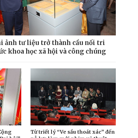
i ảnh tư liệu trở thành cầu nối tri
ức khoa học xã hội và công chúng
 Cộng
Từ triết lý “Ve sầu thoát xác” đến