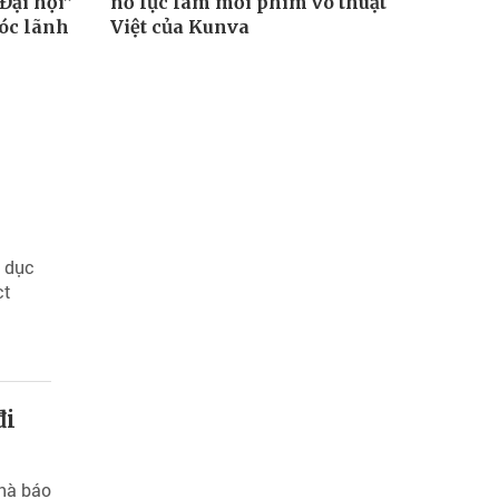
Đại hội”
nỗ lực làm mới phim võ thuật
vóc lãnh
Việt của Kunva
n
o dục
ct
đi
Nhà báo