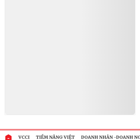
VCCI
TIỀM NĂNG VIỆT
DOANH NHÂN -DOANH N