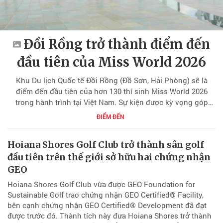
Đồi Rồng trở thành điểm đến
đầu tiên của Miss World 2026
Khu Du lịch Quốc tế Đồi Rồng (Đồ Sơn, Hải Phòng) sẽ là
điểm đến đầu tiên của hơn 130 thí sinh Miss World 2026
trong hành trình tại Việt Nam. Sự kiện được kỳ vọng góp
phần quảng bá hình ảnh du lịch, văn hóa và năng lực tổ
ĐIỂM ĐẾN
chức sự kiện quốc tế của Việt Nam.
Hoiana Shores Golf Club trở thành sân golf
đầu tiên trên thế giới sở hữu hai chứng nhận
GEO
Hoiana Shores Golf Club vừa được GEO Foundation for
Sustainable Golf trao chứng nhận GEO Certified® Facility,
bên cạnh chứng nhận GEO Certified® Development đã đạt
được trước đó. Thành tích này đưa Hoiana Shores trở thành