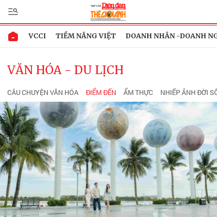
VCCI
TIỀM NĂNG VIỆT
DOANH NHÂN -DOANH N
VĂN HÓA - DU LỊCH
CÂU CHUYỆN VĂN HÓA
ĐIỂM ĐẾN
ẨM THỰC
NHIẾP ẢNH ĐỜI 