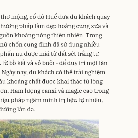
thơ mộng, cố đô Huế đưa du khách quay
 phương pháp làm đẹp hoàng cung xưa và
nguồn khoáng nóng thiên nhiên. Trong
mỹ nữ chốn cung đình đã sử dụng nhiều
phấn nụ được mài từ đất sét trắng tự
từ bồ kết và vỏ bưởi - để duy trì một làn
. Ngày nay, du khách có thể trải nghiệm
u khoáng chất được khai thác từ lòng
Sơn. Hàm lượng canxi và magie cao trong
iệu pháp ngâm mình trị liệu tự nhiên,
dưỡng làn da.