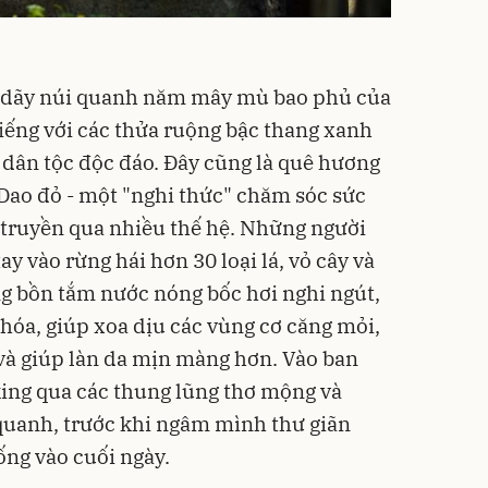
dãy núi quanh năm mây mù bao phủ của
tiếng với các thửa ruộng bậc thang xanh
dân tộc độc đáo. Đây cũng là quê hương
 Dao đỏ - một "nghi thức" chăm sóc sức
 truyền qua nhiều thế hệ. Những người
ay vào rừng hái hơn 30 loại lá, vỏ cây và
g bồn tắm nước nóng bốc hơi nghi ngút,
hóa, giúp xoa dịu các vùng cơ căng mỏi,
và giúp làn da mịn màng hơn. Vào ban
king qua các thung lũng thơ mộng và
quanh, trước khi ngâm mình thư giãn
ống vào cuối ngày.