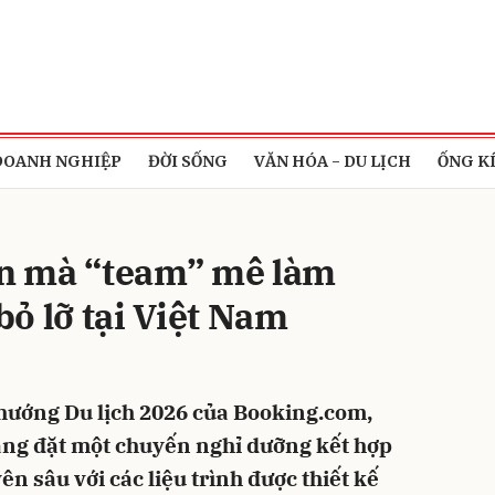
bình luận
DOANH NGHIỆP
ĐỜI SỐNG
VĂN HÓA - DU LỊCH
ỐNG K
n mà “team” mê làm
ỏ lỡ tại Việt Nam
Hủy
G
hướng Du lịch 2026 của Booking.com,
àng đặt một chuyến nghỉ dưỡng kết hợp
n sâu với các liệu trình được thiết kế