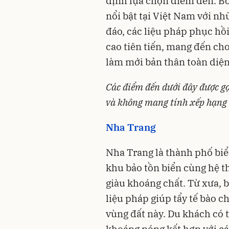
định lựa chọn điểm đến. B
nổi bật tại Việt Nam với n
đáo, các liệu pháp phục hồi
cao tiên tiến, mang đến cho
làm mới bản thân toàn diện 
Các điểm đến dưới đây được g
và không mang tính xếp hạng h
Nha Trang
Nha Trang là thành phố biển
khu bảo tồn biển cùng hệ 
giàu khoáng chất. Từ xưa,
liệu pháp giúp tẩy tế bào c
vùng đất này. Du khách có 
khoáng nóng kết hợp với cá