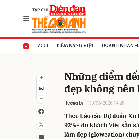
Gửi 
VCCI
TIỀM NĂNG VIỆT
DOANH NHÂN -
Những điểm đế
đẹp không nên b
Hương Ly
30/06/2026 14:20
Theo báo cáo Dự đoán Xu 
92%* du khách Việt sẵn s
làm đẹp (glowcation) chuyê