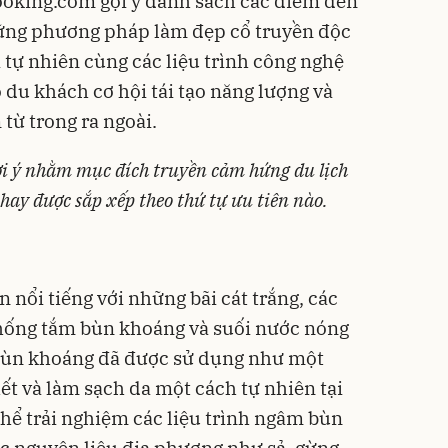
ooking.com gợi ý danh sách các điểm đến
hững phương pháp làm đẹp cổ truyền độc
 tự nhiên cùng các liệu trình công nghệ
 du khách cơ hội tái tạo năng lượng và
từ trong ra ngoài.
ợi ý nhằm mục đích truyền cảm hứng du lịch
ay được sắp xếp theo thứ tự ưu tiên nào.
 nổi tiếng với những bãi cát trắng, các
thống tắm bùn khoáng và suối nước nóng
 bùn khoáng đã được sử dụng như một
hết và làm sạch da một cách tự nhiên tại
thể trải nghiệm các liệu trình ngâm bùn
c nguyên liệu địa phương như sả, gừng