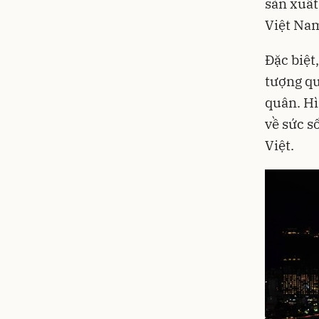
sản xuất
Việt Nam
Đặc biệt
tượng qu
quân. Hì
về sức s
Việt.