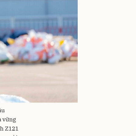
âu
à vững
nh Z121