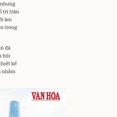
o nhưng
 trí trận
ới âm
ơn trong
26 đã
u hội
hiết kế
ên nhằm