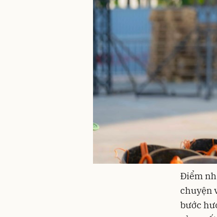
Điểm nhấ
chuyện v
bước hướ