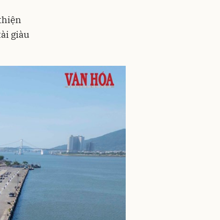
 thiện
ài giàu