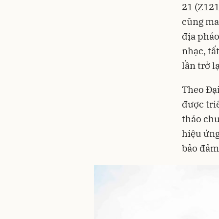
21 (Z121
cũng man
địa pháo
nhạc, tấ
lần trở l
Theo Đại
được tri
thảo chu
hiệu ứng
bảo đảm 