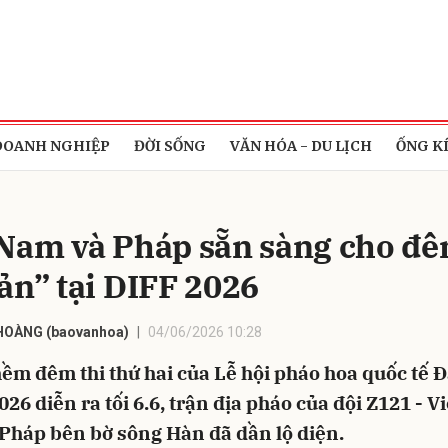
bình luận
DOANH NGHIỆP
ĐỜI SỐNG
VĂN HÓA - DU LỊCH
ỐNG K
 Nam và Pháp sẵn sàng cho đ
sản” tại DIFF 2026
HOÀNG (baovanhoa)
04/06/2026 10:28
Hủy
G
ềm đêm thi thứ hai của Lễ hội pháo hoa quốc tế 
026 diễn ra tối 6.6, trận địa pháo của đội Z121 - 
 Pháp bên bờ sông Hàn đã dần lộ diện.