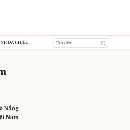
ÍNH ĐA CHIỀU
êm
ửi
Đà Nẵng
Việt Nam