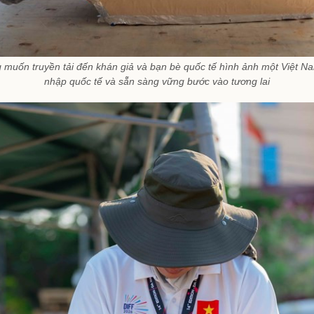
muốn truyền tải đến khán giả và bạn bè quốc tế hình ảnh một Việt Nam
nhập quốc tế và sẵn sàng vững bước vào tương lai