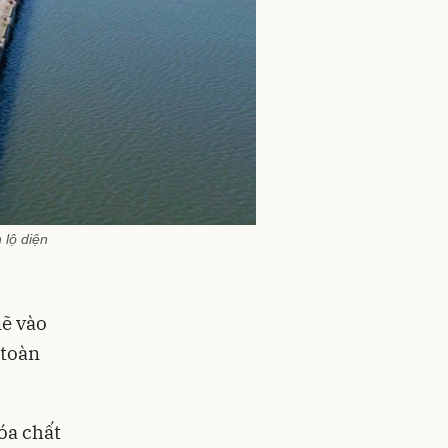
 lộ diện
mẽ vào
 toàn
óa chất