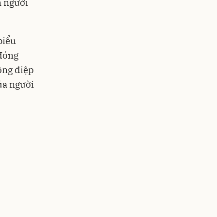
n người
biểu
 đóng
ông điệp
của người