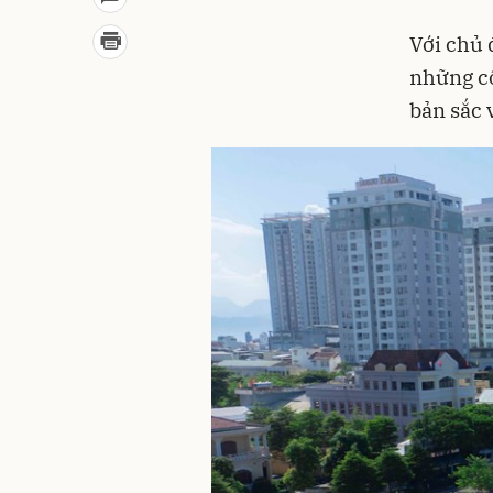
Với chủ 
những cô
bản sắc v