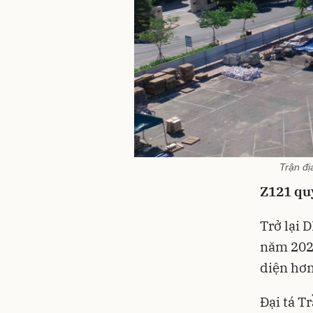
Trận đị
Z121 qu
Trở lại 
năm 2025
diện hơn
Đại tá 