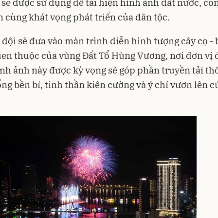
 sẽ được sử dụng để tái hiện hình ảnh đất nước, co
 cùng khát vọng phát triển của dân tộc.
, đội sẽ đưa vào màn trình diễn hình tượng cây cọ - 
en thuộc của vùng Đất Tổ Hùng Vương, nơi đơn vị
nh ảnh này được kỳ vọng sẽ góp phần truyền tải th
ống bền bỉ, tinh thần kiên cường và ý chí vươn lên 