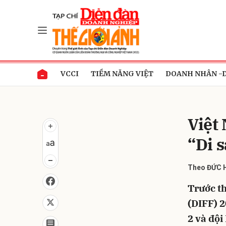
Gửi 
VCCI
TIỀM NĂNG VIỆT
DOANH NHÂN -
Việt
“Di 
Theo ĐỨC 
Trước th
(DIFF) 2
2 và đội