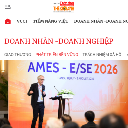
VCCI
TIỀM NĂNG VIỆT
DOANH NHÂN -DOANH N
DOANH NHÂN -DOANH NGHIỆP
GIAO THƯƠNG
PHÁT TRIỂN BỀN VỮNG
TRÁCH NHIỆM XÃ HỘI