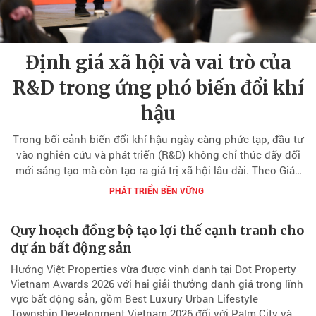
Định giá xã hội và vai trò của
R&D trong ứng phó biến đổi khí
hậu
Trong bối cảnh biến đổi khí hậu ngày càng phức tạp, đầu tư
vào nghiên cứu và phát triển (R&D) không chỉ thúc đẩy đổi
mới sáng tạo mà còn tạo ra giá trị xã hội lâu dài. Theo Giáo
sư Lars Peter Hansen, việc định giá đúng các lợi ích này là
PHÁT TRIỂN BỀN VỮNG
nền tảng để hoạch định chính sách hiệu quả.
Quy hoạch đồng bộ tạo lợi thế cạnh tranh cho
dự án bất động sản
Hướng Việt Properties vừa được vinh danh tại Dot Property
Vietnam Awards 2026 với hai giải thưởng danh giá trong lĩnh
vực bất động sản, gồm Best Luxury Urban Lifestyle
Township Development Vietnam 2026 đối với Palm City và