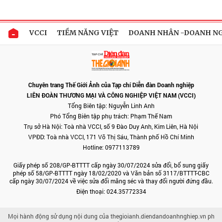
VCCI
TIỀM NĂNG VIỆT
DOANH NHÂN -DOANH N
Chuyên trang Thế Giới Ảnh của Tạp chí Diễn đàn Doanh nghiệp
LIÊN ĐOÀN THƯƠNG MẠI VÀ CÔNG NGHIỆP VIỆT NAM (VCCI)
Tổng Biên tập: Nguyễn Linh Anh
Phó Tổng Biên tập phụ trách: Phạm Thế Nam
Trụ sở Hà Nội: Toà nhà VCCI, số 9 Đào Duy Anh, Kim Liên, Hà Nội
VPĐD: Toà nhà VCCI, 171 Võ Thị Sáu, Thành phố Hồ Chí Minh
Hotline: 0977113789
Giấy phép số 208/GP-BTTTT cấp ngày 30/07/2024 sửa đổi, bổ sung giấy
phép số 58/GP-BTTTT ngày 18/02/2020 và Văn bản số 3117/BTTTT-CBC
cấp ngày 30/07/2024 về việc sửa đổi măng séc và thay đổi người đứng đầu.
Điện thoại: 024.35772334
Mọi hành động sử dụng nội dung của thegioianh.diendandoanhnghiep.vn ph