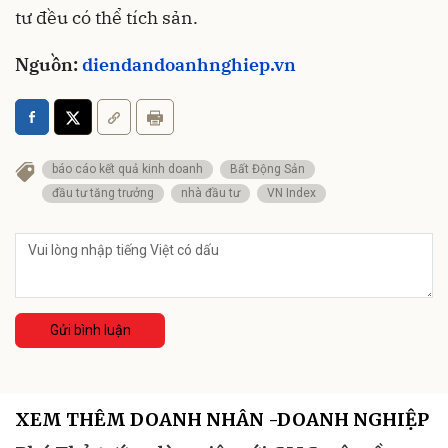
tư đều có thể tích sản.
Nguồn:
diendandoanhnghiep.vn
báo cáo kết quả kinh doanh
Bất Động Sản
đầu tư tăng trưởng
nhà đầu tư
VN Index
Gửi bình luận
XEM THÊM DOANH NHÂN -DOANH NGHIỆP