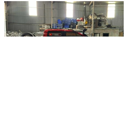
Chuyển cơ quan điều tra vụ gần 1 tấn thịt lợn
nghi nhiễm dịch tả lợn châu Phi tại Hưng
Yên
Gần 1 tấn thịt lợn và các sản phẩm từ lợn có dấu hiệu vi phạm
quy định về an toàn thực phẩm, trong đó nhiều mẫu dương tính