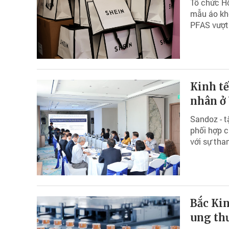
Tổ chức H
mẫu áo kho
PFAS vượt 
Kinh tế
nhân ở
Sandoz - t
phối hợp 
với sự tha
Bắc Kin
ung th