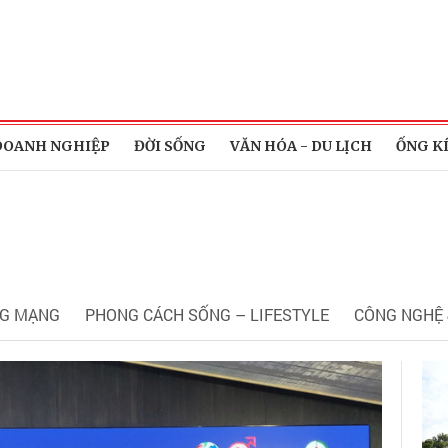
DOANH NGHIỆP
ĐỜI SỐNG
VĂN HÓA - DU LỊCH
ỐNG K
G MẠNG
PHONG CÁCH SỐNG – LIFESTYLE
CÔNG NGHỆ 