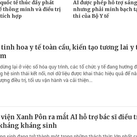
quốc tế thúc đẩy phát
AI được phép hỗ trợ sáng
tế thông minh và điều trị
nhưng phải minh bạch tạ
 tích hợp
thi của Bộ Y tế
 tinh hoa y tế toàn cầu, kiến tạo tương lai y 
am
dừng lại ở việc số hóa quy trình, các tổ chức y tế đang hướng 
 hệ sinh thái kết nối, nơi dữ liệu được khai thác hiệu quả để n
ợng điều trị, tối ưu vận hành và cải thiện...
viện Xanh Pôn ra mắt AI hỗ trợ bác sĩ điều tr
kháng kháng sinh
g sinh đang trở thành một trong những thách thức lớn nhất c