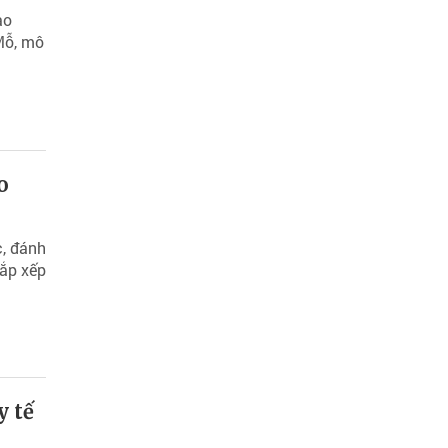
ao
Mỗ, mô
o
c, đánh
sắp xếp
y tế