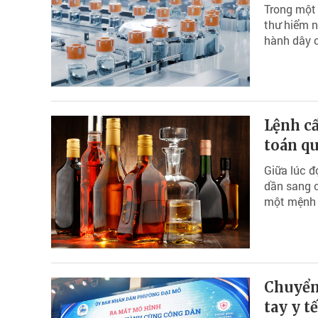
Trong một 
thư hiểm n
hành dây c
Lệnh cấ
toán qu
Giữa lúc đ
dần sang c
một mệnh l
Chuyển 
tay y t