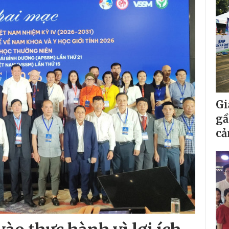
Gi
gầ
cả