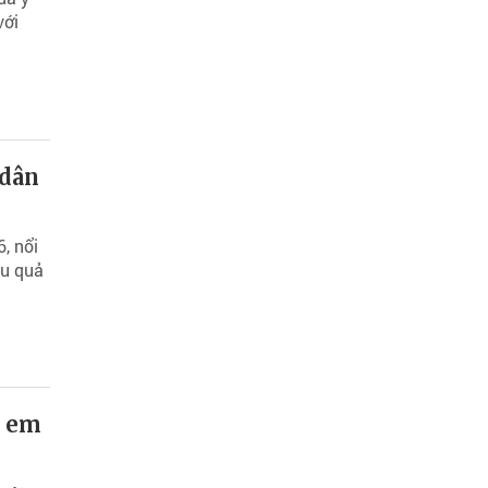
với
 dân
, nổi
ệu quả
ẻ em