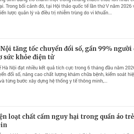
ại. Trong bối cảnh đó, tại Hội thảo quốc tế lần thứ V năm 2026 
iến lược quản lý và điều trị nhiễm trùng do vi khuẩn...
 Nội tăng tốc chuyển đổi số, gần 99% người
ơ sức khỏe điện tử
 Hà Nội đạt nhiều kết quả tích cực trong 6 tháng đầu năm 2026
yển đổi số, nâng cao chất lượng khám chữa bệnh, kiểm soát hi
và từng bước xây dựng hệ thống y tế thông minh,...
ện loạt chất cấm nguy hại trong quần áo tr
ein