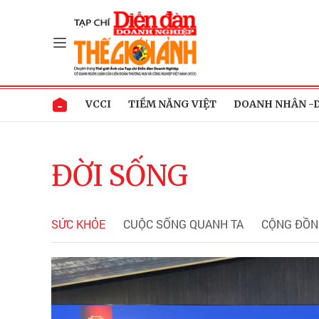
VCCI
TIỀM NĂNG VIỆT
DOANH NHÂN -
ĐỜI SỐNG
SỨC KHỎE
CUỘC SỐNG QUANH TA
CỘNG ĐỒN