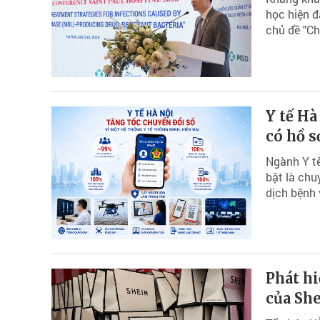
học hiện đ
chủ đề "Ch
Y tế Hà
có hồ s
Ngành Y tế
bật là chu
dịch bệnh 
Phát hi
của Sh