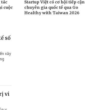
 tác
Startup Việt có cơ hội tiếp cận
i cuộc
chuyên gia quốc tế qua Go
Healthy with Taiwan 2026
tế số
đến xây
âng
ị vi
ủa y