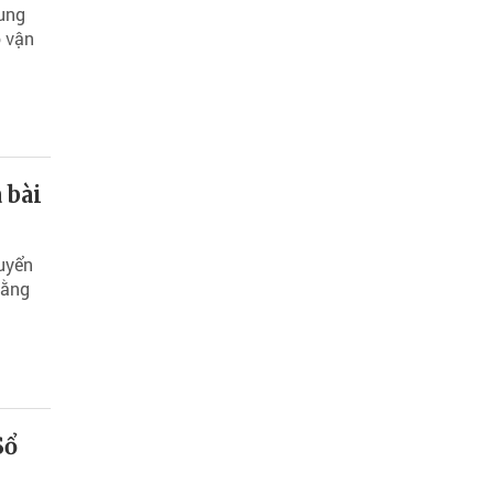
 ung
o vận
 bài
huyển
bằng
Sổ