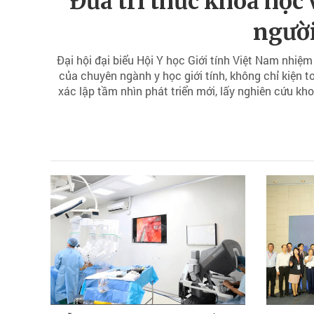
Đưa tri thức khoa học 
ngườ
Đại hội đại biểu Hội Y học Giới tính Việt Nam nhiệm
của chuyên ngành y học giới tính, không chỉ kiện 
xác lập tầm nhìn phát triển mới, lấy nghiên cứu kh
giao tri thức vào thực hành lâm