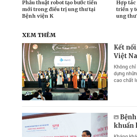
Phẫu thuật robot tạo bước tiến
Hợp tác 
mới trong điều trị ung thư tại
triển y 
Bệnh viện K
ung thư
XEM THÊM
Kết nối
Việt N
Không chỉ 
dựng những
cao chất lư
Bệnh 
khuẩn 
Kháng khán