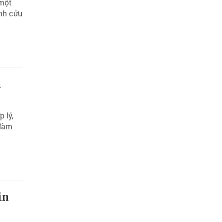
 một
nh cửu
h
 lý,
 đàm
in