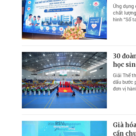
Ứng dụng c
chất lượng
hình “Sổ t
30 đoàn
học si
Giải Thể t
dấu bước p
đơn vị hàn
Già hóa
cần chu