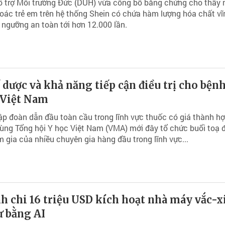
ỗ trợ Môi trường Đức (DUH) vừa công bố bằng chứng cho thấy
ác trẻ em trên hệ thống Shein có chứa hàm lượng hóa chất vĩ
ngưỡng an toàn tới hơn 12.000 lần.
 dược và khả năng tiếp cận điều trị cho bện
 Việt Nam
ập đoàn dẫn đầu toàn cầu trong lĩnh vực thuốc có giá thành hợp
cùng Tổng hội Y học Việt Nam (VMA) mới đây tổ chức buổi toạ
m gia của nhiều chuyên gia hàng đầu trong lĩnh vực...
h chi 16 triệu USD kích hoạt nhà máy vắc-x
ư bằng AI