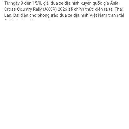
Từ ngày 9 đến 15/8, giải đua xe địa hình xuyên quốc gia Asia
Cross Country Rally (AXCR) 2026 sẽ chính thức diễn ra tại Thái
Lan. Đại diện cho phong trào đua xe địa hình Việt Nam tranh tài
ở đấu trường khu vực năm...
Chuyển cơ quan điều tra vụ gần 1 tấn thịt lợn