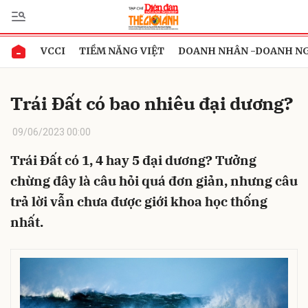
VCCI
TIỀM NĂNG VIỆT
DOANH NHÂN -DOANH N
Gửi bình luận
Trái Đất có bao nhiêu đại dương?
09/06/2023 00:00
Trái Đất có 1, 4 hay 5 đại dương? Tưởng
chừng đây là câu hỏi quá đơn giản, nhưng câu
trả lời vẫn chưa được giới khoa học thống
Hủy
Gửi
nhất.