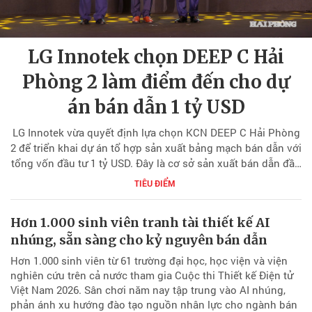
LG Innotek chọn DEEP C Hải
Phòng 2 làm điểm đến cho dự
án bán dẫn 1 tỷ USD
LG Innotek vừa quyết định lựa chọn KCN DEEP C Hải Phòng
2 để triển khai dự án tổ hợp sản xuất bảng mạch bán dẫn với
tổng vốn đầu tư 1 tỷ USD. Đây là cơ sở sản xuất bán dẫn đầu
tiên của LG Innotek được xây dựng bên ngoài lãnh thổ Hàn
TIÊU ĐIỂM
Quốc.
Hơn 1.000 sinh viên tranh tài thiết kế AI
nhúng, sẵn sàng cho kỷ nguyên bán dẫn
Hơn 1.000 sinh viên từ 61 trường đại học, học viện và viện
nghiên cứu trên cả nước tham gia Cuộc thi Thiết kế Điện tử
Việt Nam 2026. Sân chơi năm nay tập trung vào AI nhúng,
phản ánh xu hướng đào tạo nguồn nhân lực cho ngành bán