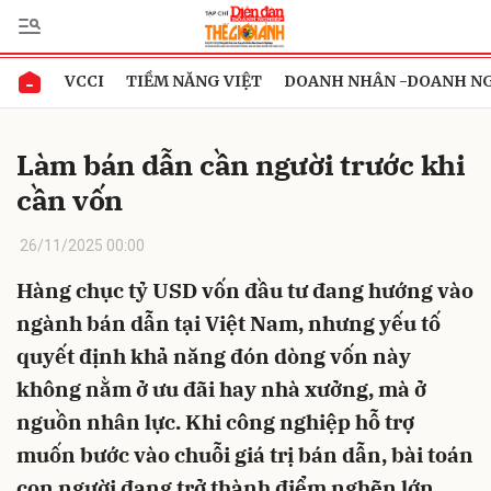
VCCI
TIỀM NĂNG VIỆT
DOANH NHÂN -DOANH N
Gửi bình luận
Làm bán dẫn cần người trước khi
cần vốn
26/11/2025 00:00
Hàng chục tỷ USD vốn đầu tư đang hướng vào
ngành bán dẫn tại Việt Nam, nhưng yếu tố
Hủy
Gửi
quyết định khả năng đón dòng vốn này
không nằm ở ưu đãi hay nhà xưởng, mà ở
nguồn nhân lực. Khi công nghiệp hỗ trợ
muốn bước vào chuỗi giá trị bán dẫn, bài toán
con người đang trở thành điểm nghẽn lớn