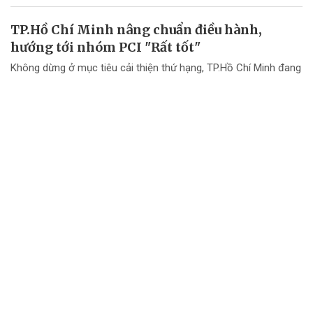
TP.Hồ Chí Minh nâng chuẩn điều hành,
hướng tới nhóm PCI "Rất tốt"
Không dừng ở mục tiêu cải thiện thứ hạng, TP.Hồ Chí Minh đang
chuyển mạnh tư duy từ "nâng điểm PCI" sang nâng cao chất
lượng điều hành và chất lượng phục vụ doanh nghiệp.