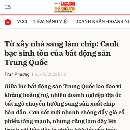
VCCI
TIỀM NĂNG VIỆT
DOANH NHÂN -DOANH N
Gửi bình luận
Từ xây nhà sang làm chip: Canh
bạc sinh tồn của bất động sản
Trung Quốc
Trần Phương
26/05/2026 08:21
Giữa lúc bất động sản Trung Quốc lao đao vì
Hủy
Gửi
khủng hoảng nợ, nhiều doanh nghiệp địa ốc
bất ngờ chuyển hướng sang sản xuất chip
bán dẫn. Cơn sốt mới nhanh chóng đẩy giá cổ
phiếu tăng mạnh, nhưng cũng làm dấy lên
tranh cãi liệu đây là chiến lược tái cấu trúc