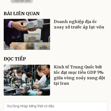
Chip bán dẫn
BÀI LIÊN QUAN
Doanh nghiệp địa ốc
xoay xở trước áp lực vốn
ĐỌC TIẾP
Kinh tế Trung Quốc bứt
tốc đạt mục tiêu GDP 5%
giữa vòng xoáy xung đột
tại Iran