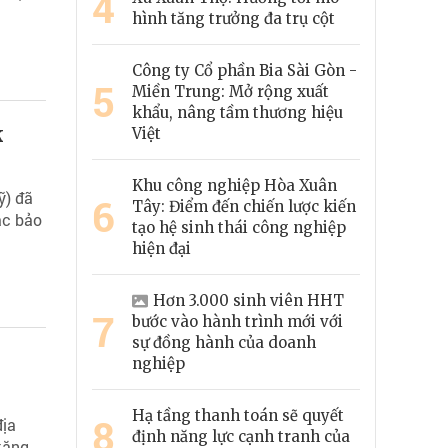
4
hình tăng trưởng đa trụ cột
Công ty Cổ phần Bia Sài Gòn -
5
Miền Trung: Mở rộng xuất
khẩu, nâng tầm thương hiệu
k
Việt
Khu công nghiệp Hòa Xuân
ỹ) đã
6
Tây: Điểm đến chiến lược kiến
ác bảo
tạo hệ sinh thái công nghiệp
hiện đại
Hơn 3.000 sinh viên HHT
7
bước vào hành trình mới với
sự đồng hành của doanh
nghiệp
Hạ tầng thanh toán sẽ quyết
8
địa
định năng lực cạnh tranh của
tăng