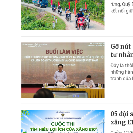
rừng, Quỹ 
kết nối gi
Gỡ nút 
tư nhâ
Đây là thờ
những hành
tranh của 
05 đội 
xăng E
Chiều 12/6