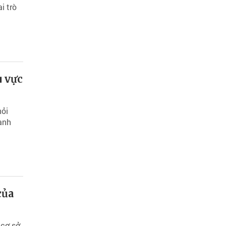
i trò
u vực
hỏi
ạnh
của
 cơ sở