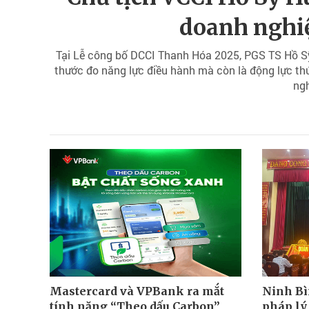
doanh nghi
Tại Lễ công bố DCCI Thanh Hóa 2025, PGS TS Hồ Sỹ
thước đo năng lực điều hành mà còn là động lực th
ngh
Mastercard và VPBank ra mắt
Ninh Bì
tính năng “Theo dấu Carbon”,
pháp lý