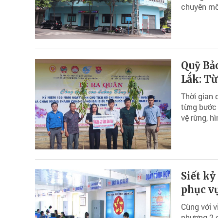
chuyên môn
Quỹ Bảo
Lắk: Từ
Thời gian 
từng bước
vệ rừng, h
Siết kỷ
phục v
Cùng với v
phương 2 c