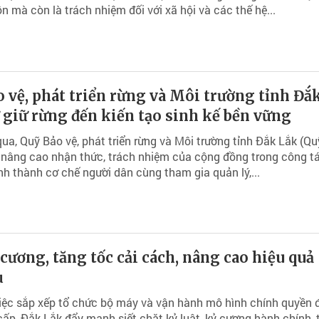
 mà còn là trách nhiệm đối với xã hội và các thế hệ...
 vệ, phát triển rừng và Môi trường tỉnh Đắ
 giữ rừng đến kiến tạo sinh kế bền vững
qua, Quỹ Bảo vệ, phát triển rừng và Môi trường tỉnh Đắk Lắk (Qu
 nâng cao nhận thức, trách nhiệm của cộng đồng trong công t
ình thành cơ chế người dân cùng tham gia quản lý,...
 cương, tăng tốc cải cách, nâng cao hiệu quả
ụ
iệc sắp xếp tổ chức bộ máy và vận hành mô hình chính quyền 
ấp, Đắk Lắk đẩy mạnh siết chặt kỷ luật, kỷ cương hành chính, 