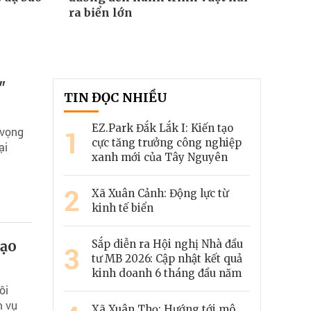
ra biển lớn
"
TIN ĐỌC NHIỀU
EZ.Park Đắk Lắk I: Kiến tạo
1
 vọng
cực tăng trưởng công nghiệp
ại
xanh mới của Tây Nguyên
2
Xã Xuân Cảnh: Động lực từ
kinh tế biển
tạo
Sắp diễn ra Hội nghị Nhà đầu
3
tư MB 2026: Cập nhật kết quả
kinh doanh 6 tháng đầu năm
ôi
m vụ
Xã Xuân Thọ: Hướng tới mô