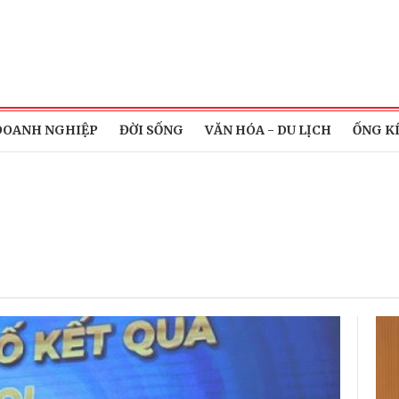
DOANH NGHIỆP
ĐỜI SỐNG
VĂN HÓA - DU LỊCH
ỐNG K