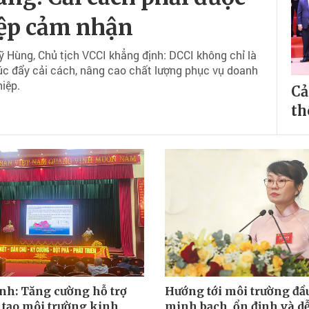
ệp cảm nhận
 Hùng, Chủ tịch VCCI khẳng định: DCCI không chỉ là
úc đẩy cải cách, nâng cao chất lượng phục vụ doanh
iệp.
Cả
th
nh: Tăng cường hỗ trợ
Hướng tới môi trường đầu
, tạo môi trường kinh
minh bạch, ổn định và dễ