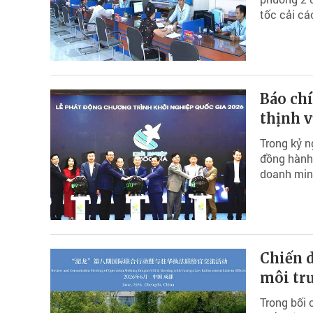
tốc cải cá
Báo ch
thịnh 
Trong kỷ n
đồng hành
doanh minh
Chiến d
môi tr
Trong bối 