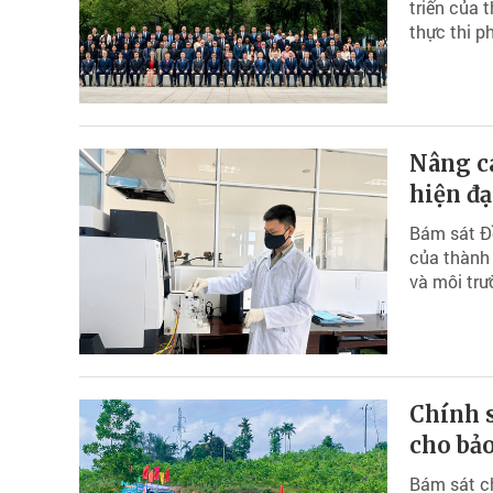
triển của 
thực thi ph
Nâng c
hiện đạ
Bám sát Đề
của thành
và môi trư
Chính s
cho bảo
Bám sát ch