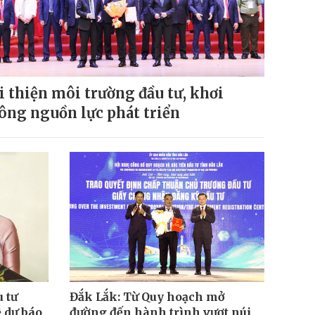
i thiện môi trường đầu tư, khơi
ông nguồn lực phát triển
 tư
Đắk Lắk: Từ Quy hoạch mở
 dự báo
đường đến hành trình vượt núi