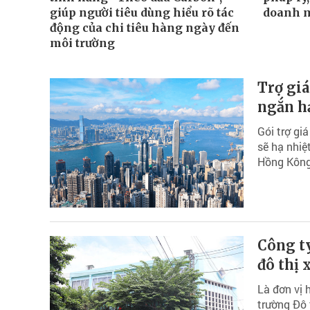
giúp người tiêu dùng hiểu rõ tác
doanh 
động của chi tiêu hàng ngày đến
môi trường
Trợ giá
ngắn h
Gói trợ gi
sẽ hạ nhiệ
Hồng Kông 
Công ty
đô thị 
Là đơn vị 
trường Đô 