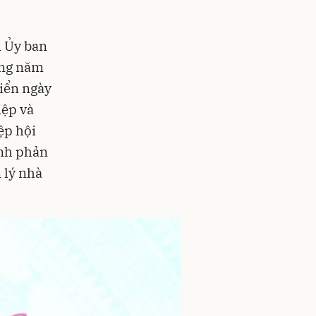
h Ủy ban
ững năm
riển ngày
iệp và
ệp hội
ênh phản
 lý nhà