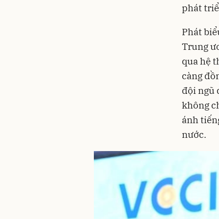
phát tri
Phát biể
Trung ươ
qua hệ t
càng đồn
đội ngũ 
không ch
ánh tiến
nước.