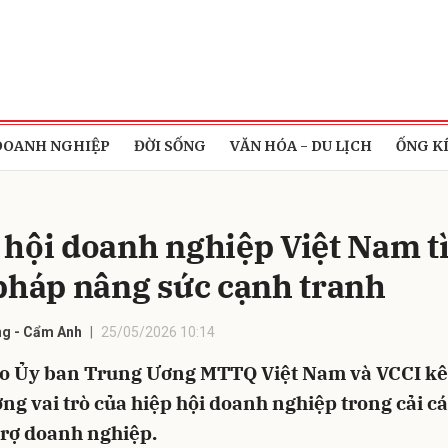
bình luận
DOANH NGHIỆP
ĐỜI SỐNG
VĂN HÓA - DU LỊCH
ỐNG K
 hội doanh nghiệp Việt Nam t
 pháp nâng sức cạnh tranh
g - Cẩm Anh
25/05/2026 10:14
Hủy
G
o Ủy ban Trung Ương MTTQ Việt Nam và VCCI kê
ng vai trò của hiệp hội doanh nghiệp trong cải c
trợ doanh nghiệp.