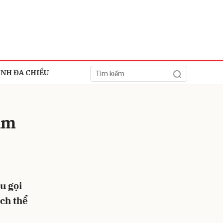
ÍNH ĐA CHIỀU
ìm
ửi
u gọi
ách thể