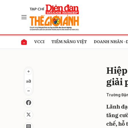
Gửi 
VCCI
TIỀM NĂNG VIỆT
DOANH NHÂN -
Hiệp
giải
Trường Đặn
Lãnh đạ
tăng cườ
chế, hỗ 