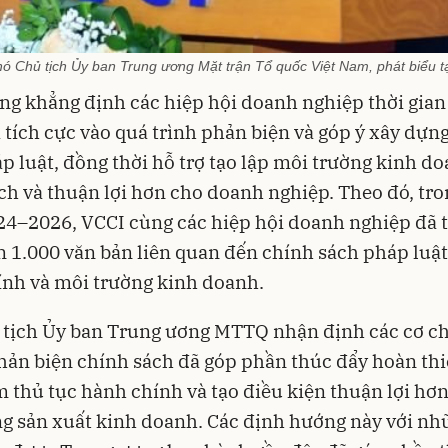
Chủ tịch Ủy ban Trung ương Mặt trận Tổ quốc Việt Nam, phát biểu tạ
g khẳng định các hiệp hội doanh nghiệp thời gian
 tích cực vào quá trình phản biện và góp ý xây dựn
p luật, đồng thời hỗ trợ tạo lập môi trường kinh d
h và thuận lợi hơn cho doanh nghiệp. Theo đó, tron
4–2026, VCCI cùng các hiệp hội doanh nghiệp đã 
n 1.000 văn bản liên quan đến chính sách pháp luật
nh và môi trường kinh doanh.
 tịch Ủy ban Trung ương MTTQ nhận định các cơ c
hản biện chính sách đã góp phần thúc đẩy hoàn thi
m thủ tục hành chính và tạo điều kiện thuận lợi hơ
g sản xuất kinh doanh. Các định hướng này với nh