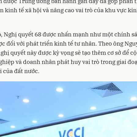
n được Trung ương ban hành gần đây đã góp phần 
ển kinh tế xã hội và nâng cao vai trò của khu vực kin
ó, Nghị quyết 68 được nhấn mạnh như một chính s
ợc đối với phát triển kinh tế tư nhân. Theo ông Ng
ghị quyết này được kỳ vọng sẽ tạo thêm cơ sở để c
hiệp và doanh nhân phát huy vai trò trong giai đo
i của đất nước.