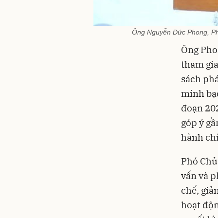
Ông Nguyễn Đức Phong, Phó 
Ông Phon
tham gia
sách phá
minh bạc
đoạn 202
góp ý gầ
hành chí
Phó Chủ
vấn và p
chế, giả
hoạt độn