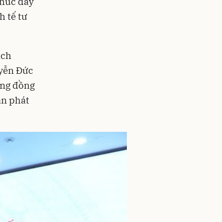
thúc đẩy
h tế tư
ách
uyễn Đức
ộng đồng
ạn phát