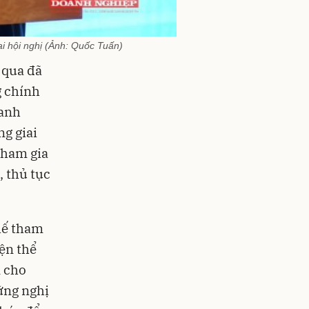
i hội nghị (Ảnh: Quốc Tuấn)
 qua đã
g chính
oanh
g giai
tham gia
, thủ tục
hế tham
ện thể
n cho
ững nghị