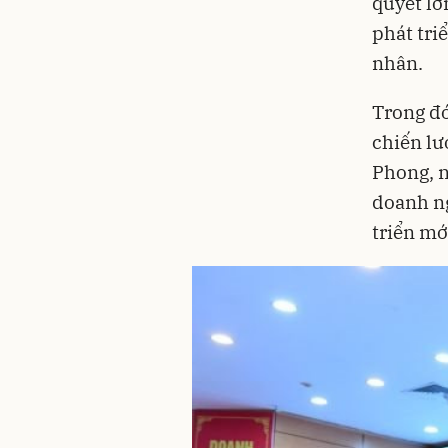
quyết lớ
phát tri
nhân.
Trong đ
chiến lư
Phong, n
doanh ng
triển mớ