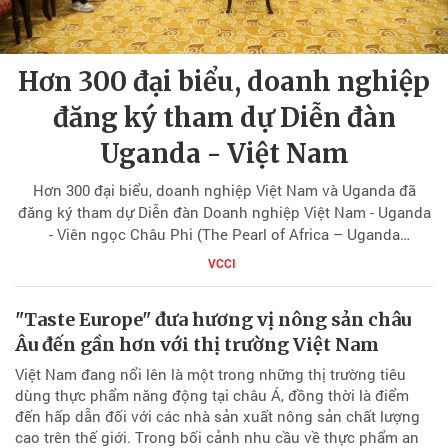
Hơn 300 đại biểu, doanh nghiệp
đăng ký tham dự Diễn đàn
Uganda - Việt Nam
Hơn 300 đại biểu, doanh nghiệp Việt Nam và Uganda đã
đăng ký tham dự Diễn đàn Doanh nghiệp Việt Nam - Uganda
- Viên ngọc Châu Phi (The Pearl of Africa – Uganda
Business Forum & Expo Vietnam Chapter), cho thấy sức hút
VCCI
ngày càng lớn của sự kiện đối với cộng đồng doanh nghiệp
hai nước, đồng thời mở ra kỳ vọng về những kết nối đầu tư
"Taste Europe" đưa hương vị nông sản châu
và thương mại thực chất giữa Việt Nam và Uganda.
Âu đến gần hơn với thị trường Việt Nam
Việt Nam đang nổi lên là một trong những thị trường tiêu
dùng thực phẩm năng động tại châu Á, đồng thời là điểm
đến hấp dẫn đối với các nhà sản xuất nông sản chất lượng
cao trên thế giới. Trong bối cảnh nhu cầu về thực phẩm an