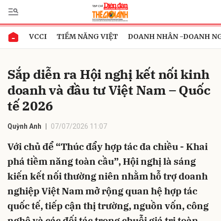
VCCI
TIỀM NĂNG VIỆT
DOANH NHÂN -DOANH N
Gửi bình luận
Sắp diễn ra Hội nghị kết nối kinh
doanh và đầu tư Việt Nam – Quốc
tế 2026
Quỳnh Anh
07/07/2026 11:07
Với chủ để “Thúc đẩy hợp tác đa chiều - Khai
Hủy
Gửi
phá tiềm năng toàn cầu”, Hội nghị là sáng
kiến kết nối thường niên nhằm hỗ trợ doanh
nghiệp Việt Nam mở rộng quan hệ hợp tác
quốc tế, tiếp cận thị trường, nguồn vốn, công
nghệ và các đối tác trong chuỗi giá trị toàn