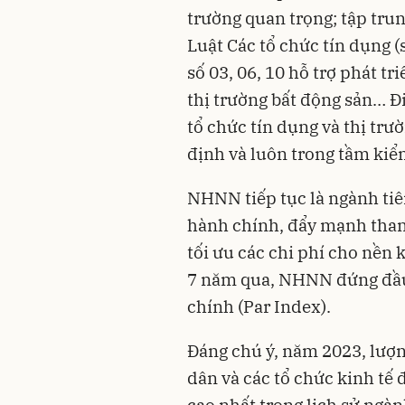
trường quan trọng; tập trun
Luật Các tổ chức tín dụng (
số 03, 06, 10 hỗ trợ phát tr
thị trường bất động sản… Đ
tổ chức tín dụng và thị trườ
định và luôn trong tầm kiể
NHNN tiếp tục là ngành tiê
hành chính, đẩy mạnh than
tối ưu các chi phí cho nền 
7 năm qua, NHNN đứng đầu 
chính (Par Index).
Đáng chú ý, năm 2023, lượn
dân và các tổ chức kinh tế đ
cao nhất trong lịch sử ngà