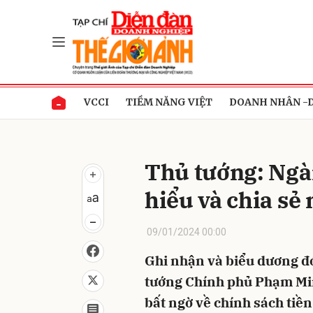
Gửi 
VCCI
TIỀM NĂNG VIỆT
DOANH NHÂN -
Thủ tướng: Ngà
hiểu và chia sẻ
09/01/2024 00:00
Ghi nhận và biểu dương đ
tướng Chính phủ Phạm Min
bất ngờ về chính sách tiền