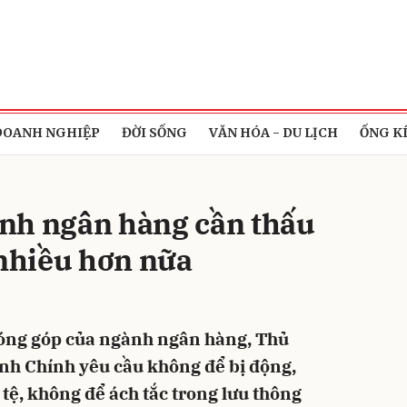
bình luận
DOANH NGHIỆP
ĐỜI SỐNG
VĂN HÓA - DU LỊCH
ỐNG K
nh ngân hàng cần thấu
 nhiều hơn nữa
Hủy
G
óng góp của ngành ngân hàng, Thủ
h Chính yêu cầu không để bị động,
 tệ, không để ách tắc trong lưu thông