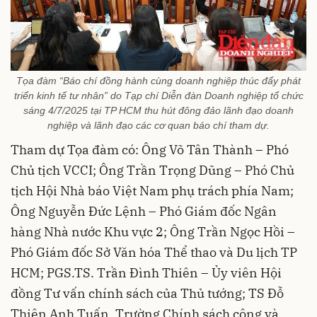
Tọa đàm “Báo chí đồng hành cùng doanh nghiệp thúc đẩy phát
triển kinh tế tư nhân” do Tạp chí Diễn đàn Doanh nghiệp tổ chức
sáng 4/7/2025 tại TP HCM thu hút đông đảo lãnh đạo doanh
nghiệp và lãnh đạo các cơ quan báo chí tham dự.
Tham dự Tọa đàm có: Ông Võ Tân Thành – Phó
Chủ tịch VCCI; Ông Trần Trọng Dũng – Phó Chủ
tịch Hội Nhà báo Việt Nam phụ trách phía Nam;
Ông Nguyễn Đức Lệnh – Phó Giám đốc Ngân
hàng Nhà nước Khu vực 2; Ông Trần Ngọc Hồi –
Phó Giám đốc Sở Văn hóa Thể thao và Du lịch TP
HCM; PGS.TS. Trần Đình Thiên – Ủy viên Hội
đồng Tư vấn chính sách của Thủ tướng; TS Đỗ
Thiên Anh Tuấn, Trường Chính sách công và