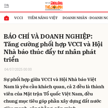
VCCI
TIỀM NĂNG VIỆT
DOANH NHÂN -DOANH N
Gửi bình luận
BÁO CHÍ VÀ DOANH NGHIỆP:
Tăng cường phối hợp VCCI và Hội
Nhà báo thúc đẩy tư nhân phát
triển
04/07/2025 00:00
Hủy
Gửi
Sự phối hợp giữa VCCI và Hội Nhà báo Việt
Nam là yêu cầu khách quan, cả 2 đều là thành
viên của Mặt trận Tổ quốc Việt Nam, đều
chung mục tiêu góp phần xây dựng đất nước