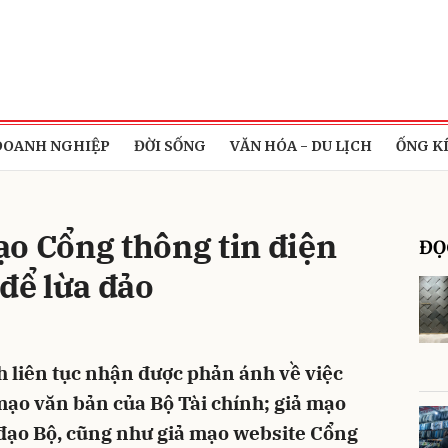
bình luận
DOANH NGHIỆP
ĐỜI SỐNG
VĂN HÓA - DU LỊCH
ỐNG K
o Cổng thông tin điện
ĐỌ
 để lừa đảo
Hủy
G
nh liên tục nhận được phản ánh về việc
 mạo văn bản của Bộ Tài chính; giả mạo
 đạo Bộ, cũng như giả mạo website Cổng