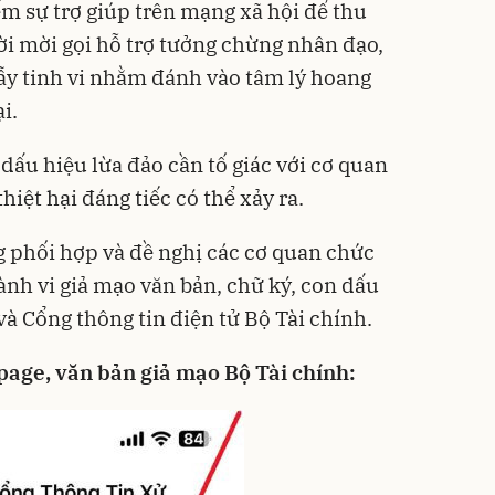
ếm sự trợ giúp trên mạng xã hội để thu
ời mời gọi hỗ trợ tưởng chừng nhân đạo,
bẫy tinh vi nhằm đánh vào tâm lý hoang
i.
 dấu hiệu lừa đảo cần tố giác với cơ quan
iệt hại đáng tiếc có thể xảy ra.
g phối hợp và đề nghị các cơ quan chức
ành vi giả mạo văn bản, chữ ký, con dấu
à Cổng thông tin điện tử Bộ Tài chính.
age, văn bản giả mạo Bộ Tài chính: