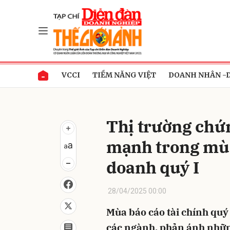
Gửi 
VCCI
TIỀM NĂNG VIỆT
DOANH NHÂN -
Thị trường chứ
mạnh trong mùa
doanh quý I
28/04/2025 00:00
Mùa báo cáo tài chính quý
các ngành, phản ánh nhữn