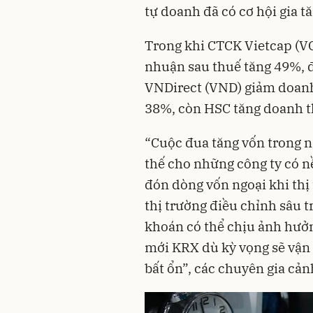
tự doanh đã có cơ hội gia t
Trong khi CTCK Vietcap (VC
nhuận sau thuế tăng 49%, 
VNDirect (VND) giảm doanh
38%, còn HSC tăng doanh t
“Cuộc đua tăng vốn trong ng
thế cho những công ty có nề
đón dòng vốn ngoại khi th
thị trường điều chỉnh sâu 
khoán có thể chịu ảnh hưởn
mới KRX dù kỳ vọng sẽ vận
bất ổn”, các chuyên gia cản