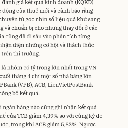
al đánh giá kết quả kinh doanh (KQKD)
c động của thuế mới và cảnh báo rằng
 chuyển từ góc nhìn số liệu quá khứ sang
ng và chuẩn bị cho những thay đổi ở các
ia cũng đã đi sâu vào phân tích từng
nhận diện những cơ hội và thách thức
trên thị trường.
là nhóm có tỷ trọng lớn nhất trong VN-
uối tháng 4 chỉ một số nhà băng lớn
PBank (VPB), ACB, LienVietPostBank
công bố kết quả.
i ngân hàng nào cũng ghi nhận kết quả
uế của TCB giảm 4,39% so với cùng kỳ do
rước, trong khi ACB giảm 5,82%. Ngược