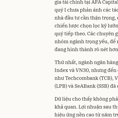
gia tài chính tại AFA Capit
quý I chưa phản ánh các tá
nhà đầu tư cần thận trọng,
chiến lược chọn lọc kỹ lưỡ
quý tiếp theo. Các chuyên g
nhóm ngành trọng yếu, để 
đang hình thành rõ nét hơn 
Thứ nhất, ngành ngân hàng 
Index và VN30, nhưng đến c
như Techcombank (TCB), V
(LPB) và SeABank (SSB) đã 
Dữ liệu cho thấy không phả
khả quan. Lợi nhuận sau th
hiệu ứng nền cao từ năm t