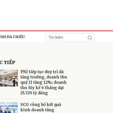
ÍNH ĐA CHIỀU
C TIẾP
PNJ tiếp tục duy trì đà
tăng trưởng, doanh thu
quý II tăng 12%; doanh
ửi
thu lũy kế 6 tháng đạt
25.729 tỷ đồng
SCG công bố kết quả
kinh doanh tăng