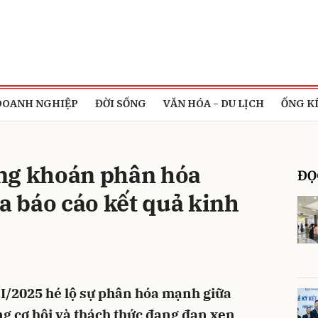
bình luận
DOANH NGHIỆP
ĐỜI SỐNG
VĂN HÓA - DU LỊCH
ỐNG K
ng khoán phân hóa
ĐỌ
 báo cáo kết quả kinh
Hủy
G
 I/2025 hé lộ sự phân hóa mạnh giữa
g cơ hội và thách thức đang đan xen