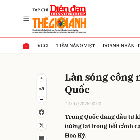
Gửi 
VCCI
TIỀM NĂNG VIỆT
DOANH NHÂN -
Làn sóng công 
Quốc
14/07/2025 00:00
Trung Quốc đang đầu tư kh
tương lai trong bối cảnh 
Hoa Kỳ.