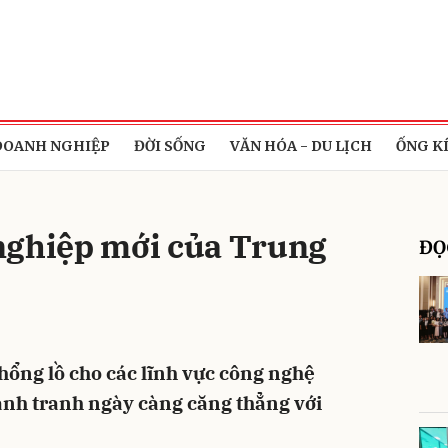
bình luận
DOANH NGHIỆP
ĐỜI SỐNG
VĂN HÓA - DU LỊCH
ỐNG K
nghiệp mới của Trung
ĐỌ
Hủy
G
ổng lồ cho các lĩnh vực công nghệ
cạnh tranh ngày càng căng thẳng với