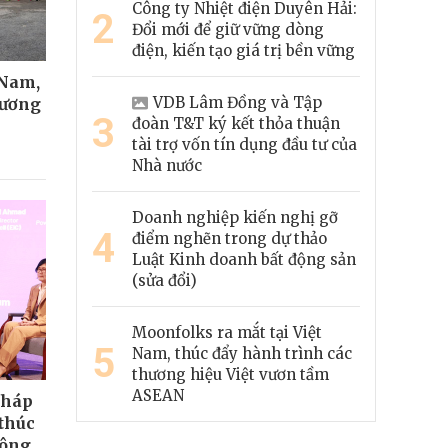
Công ty Nhiệt điện Duyên Hải:
2
Đổi mới để giữ vững dòng
điện, kiến tạo giá trị bền vững
 Nam,
VDB Lâm Đồng và Tập
hương
3
đoàn T&T ký kết thỏa thuận
tài trợ vốn tín dụng đầu tư của
Nhà nước
Doanh nghiệp kiến nghị gỡ
4
điểm nghẽn trong dự thảo
Luật Kinh doanh bất động sản
(sửa đổi)
Moonfolks ra mắt tại Việt
5
Nam, thúc đẩy hành trình các
thương hiệu Việt vươn tầm
ASEAN
pháp
 thúc
công