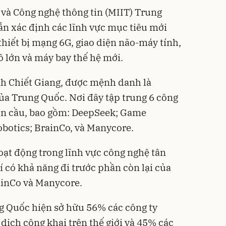
và Công nghệ thông tin (MIIT) Trung
n xác định các lĩnh vực mục tiêu mới
thiết bị mạng 6G, giao diện não-máy tính,
ô lớn và máy bay thế hệ mới.
nh Chiết Giang, được mệnh danh là
ủa Trung Quốc. Nơi đây tập trung 6 công
oàn cầu, bao gồm: DeepSeek; Game
obotics; BrainCo, và Manycore.
oạt động trong lĩnh vực công nghệ tân
í có khả năng đi trước phần còn lại của
ainCo và Manycore.
g Quốc hiện sở hữu 56% các công ty
dịch công khai trên thế giới và 45% các