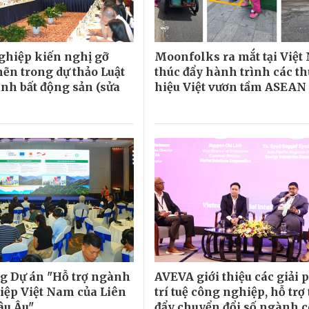
hiệp kiến nghị gỡ
Moonfolks ra mắt tại Việt
ẽn trong dự thảo Luật
thúc đẩy hành trình các t
nh bất động sản (sửa
hiệu Việt vươn tầm ASEAN
g Dự án "Hỗ trợ ngành
AVEVA giới thiệu các giải 
ệp Việt Nam của Liên
trí tuệ công nghiệp, hỗ trợ
âu Âu"
đẩy chuyển đổi số ngành 