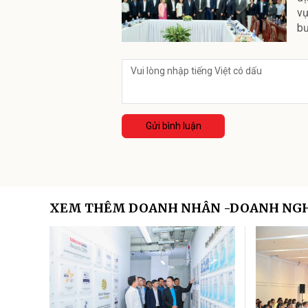
vự
bư
Gửi bình luận
XEM THÊM DOANH NHÂN -DOANH NG