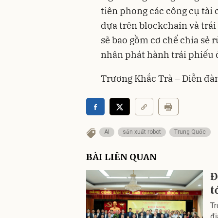
tiên phong các công cụ tài
dựa trên blockchain và trái
sẽ bao gồm cơ chế chia sẻ rủ
nhân phát hành trái phiếu 
Trương Khắc Trà – Diễn đà
AI
sản xuất robot
Trung Quốc
BÀI LIÊN QUAN
Đ
t
Tr
đị