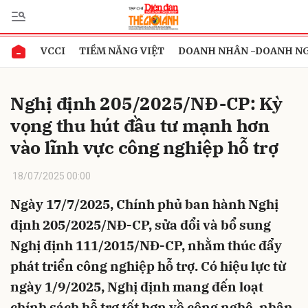
VCCI
TIỀM NĂNG VIỆT
DOANH NHÂN -DOANH N
Gửi bình luận
Nghị định 205/2025/NĐ-CP: Kỳ
vọng thu hút đầu tư mạnh hơn
vào lĩnh vực công nghiệp hỗ trợ
18/07/2025 00:00
Ngày 17/7/2025, Chính phủ ban hành Nghị
Hủy
Gửi
định 205/2025/NĐ-CP, sửa đổi và bổ sung
Nghị định 111/2015/NĐ-CP, nhằm thúc đẩy
phát triển công nghiệp hỗ trợ. Có hiệu lực từ
ngày 1/9/2025, Nghị định mang đến loạt
chính sách hỗ trợ tốt hơn về công nghệ, nhân