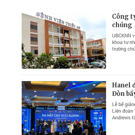
Công ty
chúng
UBCKNN vừ
khoa tư nh
trường ch
Hanel đ
Đòn bẩy
Lễ bế giản
Liên đoàn 
Andrews tổ