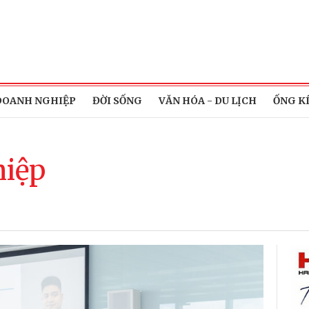
DOANH NGHIỆP
ĐỜI SỐNG
VĂN HÓA - DU LỊCH
ỐNG K
hiệp