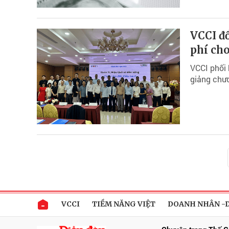
VCCI đ
phí ch
VCCI phối
giảng chươ
VCCI
TIỀM NĂNG VIỆT
DOANH NHÂN -