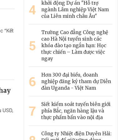
khởi động Dự án "Hỗ trợ
4
ngành Lâm nghiệp Việt Nam
của Liên minh châu Âu"
c “Kết
Trường Cao đẳng Công nghệ
cao Hà Nội tuyển sinh các
5
khóa đào tạo ngắn hạn: Học
thực chiến – Làm được việc
ngay
Hơn 300 đại biểu, doanh
6
nghiệp đăng ký tham dự Diễn
đàn Uganda - Việt Nam
 hay
Siết kiểm soát tuyến biên giới
7
u USD,
phía Bắc, ngăn hàng lậu và
thực phẩm bẩn vào nội địa
Công ty Nhiệt điện Duyên Hải: