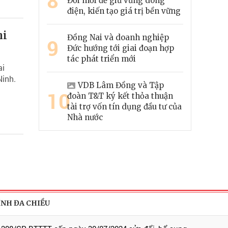
8
Đổi mới để giữ vững dòng
điện, kiến tạo giá trị bền vững
hi
Đồng Nai và doanh nghiệp
9
Đức hướng tới giai đoạn hợp
tác phát triển mới
ai
Ninh.
VDB Lâm Đồng và Tập
10
đoàn T&T ký kết thỏa thuận
tài trợ vốn tín dụng đầu tư của
Nhà nước
ÍNH ĐA CHIỀU