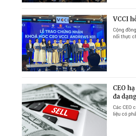
VCCI hỗ
Cộng đồng
nối thực c
CEO hạ 
đa dạng
Các CEO cô
liệu có ph