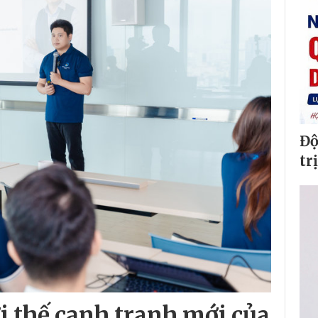
Độ
tr
ợi thế cạnh tranh mới của