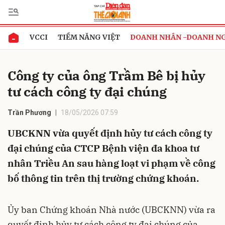
VCCI
TIỀM NĂNG VIỆT
DOANH NHÂN -DOANH N
Gửi bình luận
Công ty của ông Trầm Bê bị hủy
tư cách công ty đại chúng
Trần Phương
18/05/2026 07:59
UBCKNN vừa quyết định hủy tư cách công ty
đại chúng của CTCP Bệnh viện đa khoa tư
Hủy
Gửi
nhân Triều An sau hàng loạt vi phạm về công
bố thông tin trên thị trường chứng khoán.
Ủy ban Chứng khoán Nhà nước (UBCKNN) vừa ra
quyết định hủy tư cách công ty đại chúng của