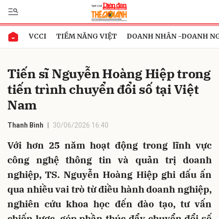
VCCI
TIỀM NĂNG VIỆT
DOANH NHÂN -DOANH N
Gửi bình luận
Tiến sĩ Nguyễn Hoàng Hiệp trong
tiến trình chuyển đổi số tại Việt
Nam
Thanh Bình
30/06/2026 16:40
Với hơn 25 năm hoạt động trong lĩnh vực
Hủy
Gửi
công nghệ thông tin và quản trị doanh
nghiệp, TS. Nguyễn Hoàng Hiệp ghi dấu ấn
qua nhiều vai trò từ điều hành doanh nghiệp,
nghiên cứu khoa học đến đào tạo, tư vấn
chiến lược, góp phần thúc đẩy chuyển đổi số