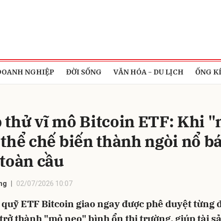
bình luận
DOANH NGHIỆP
ĐỜI SỐNG
VĂN HÓA - DU LỊCH
ỐNG K
 thử vĩ mô Bitcoin ETF: Khi 
 thể chế biến thành ngòi nổ b
 toàn cầu
Hủy
G
ng
02/07/2026 10:07
 quỹ ETF Bitcoin giao ngay được phê duyệt từng 
trở thành "mỏ neo" bình ổn thị trường, giúp tài s