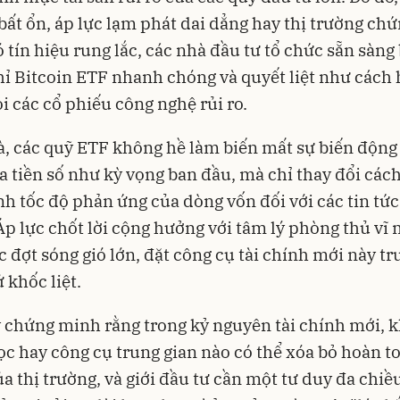
 bất ổn, áp lực lạm phát dai dẳng hay thị trường ch
 tín hiệu rung lắc, các nhà đầu tư tổ chức sẵn sàng
ỉ Bitcoin ETF nhanh chóng và quyết liệt như cách 
i các cổ phiếu công nghệ rủi ro
.
à, các quỹ ETF không hề làm biến mất sự biến động
a tiền số như kỳ vọng ban đầu, mà chỉ thay đổi cách
h tốc độ phản ứng của dòng vốn đối với các tin tức
 Áp lực chốt lời cộng hưởng với tâm lý phòng thủ vĩ
ác đợt sóng gió lớn, đặt công cụ tài chính mới này t
 khốc liệt
.
 chứng minh rằng trong kỷ nguyên tài chính mới, 
ọc hay công cụ trung gian nào có thể xóa bỏ hoàn to
của thị trường, và giới đầu tư cần một tư duy đa chiề