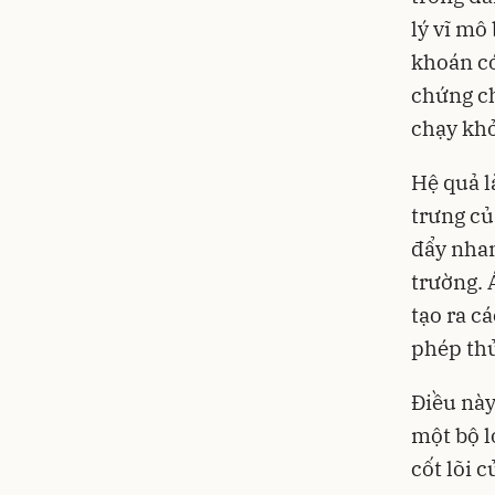
lý vĩ mô
khoán có
chứng ch
chạy khỏ
Hệ quả l
trưng củ
đẩy nhan
trường
.
tạo ra c
phép thử
Điều này
một bộ l
cốt lõi 