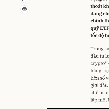
thoát kh
đang chứ
chính th
quỹ ETF
tốc độ h
Trong su
đầu tư l
crypto" 
hàng loạ
tiền số 
giới đầu
chế tài 
lập một 