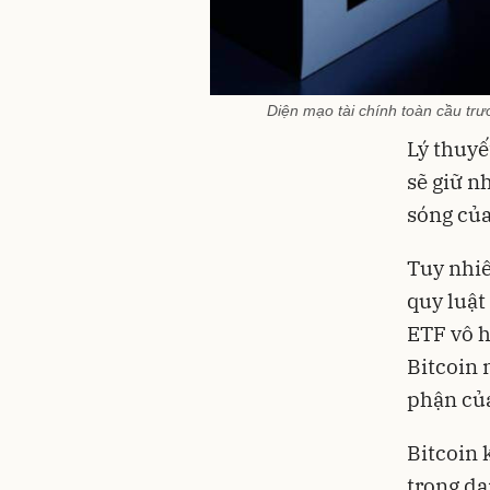
Diện mạo tài chính toàn cầu tr
Lý thuyế
sẽ giữ n
sóng của
Tuy nhiê
quy luật
ETF vô h
Bitcoin 
phận của
Bitcoin 
trong da