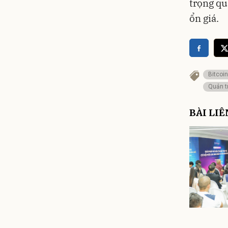
trọng qu
ổn giá
.
Bitcoi
Quản tr
BÀI LI