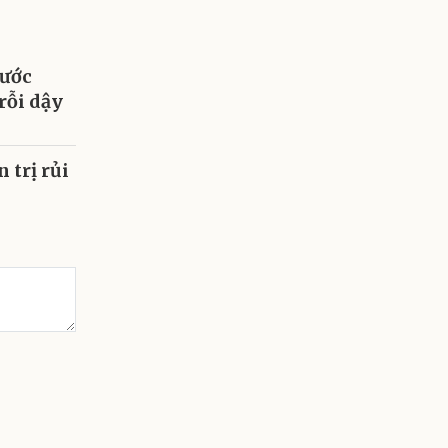
Bước
rỗi dậy
 trị rủi