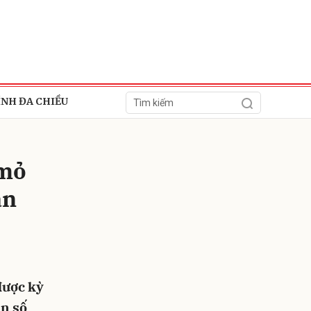
ÍNH ĐA CHIỀU
"mỏ
án
ửi
được kỳ
ản số