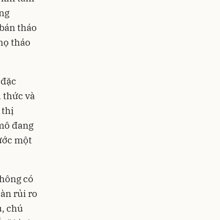
ứng
 bán tháo
họ tháo
 đặc
 thức và
 thị
 mô đang
rước một
không có
àn rủi ro
u, chú