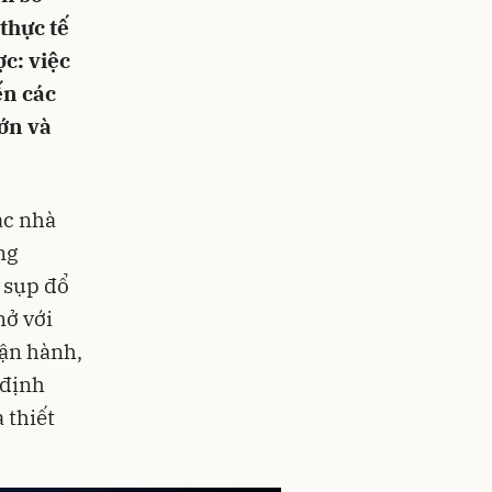
thực tế
c: việc
ến các
ớn và
ác nhà
ng
i sụp đổ
mở với
vận hành,
 định
 thiết