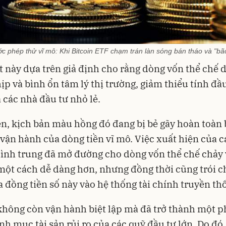
ước phép thử vĩ mô: Khi Bitcoin ETF chạm trán làn sóng bán tháo và "b
t này dựa trên giả định cho rằng dòng vốn thể chế 
hịp và bình ổn tâm lý thị trường, giảm thiểu tính đầ
 các nhà đầu tư nhỏ lẻ
.
n, kịch bản màu hồng đó đang bị bẻ gãy hoàn toàn 
 vận hành của dòng tiền vĩ mô
. Việc xuất hiện của 
ình trung đã mở đường cho dòng vốn thể chế chảy
một cách dễ dàng hơn, nhưng đồng thời cũng trói c
 đồng tiền số này vào hệ thống tài chính truyền th
không còn vận hành biệt lập mà đã trở thành một 
nh mục tài sản rủi ro của các quỹ đầu tư lớn
. Do đó