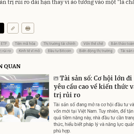
ản trị rủi ro dài hạn thay vì ảo tưởng vào một "lá ch
n ETF
Tiền mã hóa
Thị trường tài chính
Vốn thể chế
Bán tháo toà
ị rủi ro
Kinh tế vĩ mô
Đầu tư Bitcoin
Biến động thị trường
Tài sản 
ÊN QUAN
Tài sản số: Cơ hội lớn đ
yêu cầu cao về kiến thức 
trị rủi ro
Tài sản số đang mở ra cơ hội đầu tư v
vốn mới tại Việt Nam. Tuy nhiên, để tậ
quả tiềm năng này, nhà đầu tư cần trang
thức, hiểu biết pháp lý và năng lực quản 
phù hợp.