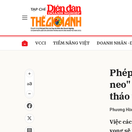
Gửi 
VCCI
TIỀM NĂNG VIỆT
DOANH NHÂN -
Phép
neo"
tháo
Phương Hồ
Việc các
vọng sẽ 