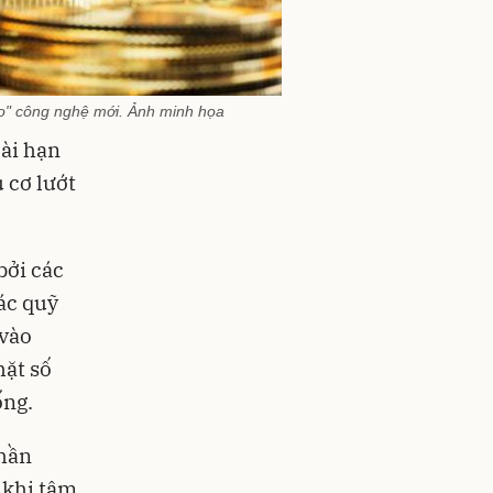
ão" công nghệ mới. Ảnh minh họa
dài hạn
u cơ lướt
bởi các
các quỹ
 vào
hặt số
ống
.
phần
, khi tâm