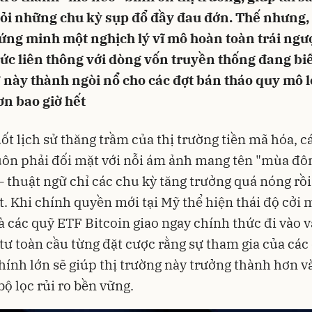
ỏi những chu kỳ sụp đổ đầy đau đớn. Thế nhưng, 
ng minh một nghịch lý vĩ mô hoàn toàn trái ngượ
ức liên thông với dòng vốn truyền thống đang bi
 này thành ngòi nổ cho các đợt bán tháo quy mô l
ơn bao giờ hết
ốt lịch sử thăng trầm của thị trường tiền mã hóa, c
uôn phải đối mặt với nỗi ám ảnh mang tên "mùa đô
– thuật ngữ chỉ các chu kỳ tăng trưởng quá nóng rồ
t
. Khi chính quyền mới tại Mỹ thể hiện thái độ cởi 
và các quỹ ETF Bitcoin giao ngay chính thức đi vào 
 tư toàn cầu từng đặt cược rằng sự tham gia của các
chính lớn sẽ giúp thị trường này trưởng thành hơn và
bộ lọc rủi ro bền vững
.