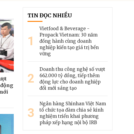
TIN ĐỌC NHIỀU
Vietfood & Beverage -
Propack Vietnam: 30 năm
1
đồng hành cùng doanh
nghiệp kiến tạo giá trị bền
vững
Doanh thu công nghệ số vượt
2
662.000 tỷ đồng, tiếp thêm
ượt
động lực cho doanh nghiệp
m động
đổi mới sáng tạo
 mới
Ngân hàng Shinhan Việt Nam
3
tổ chức tọa đàm chia sẻ kinh
nghiệm triển khai phương
pháp xếp hạng nội bộ IRB