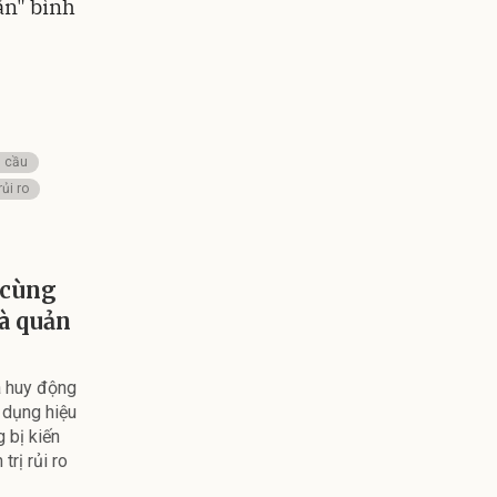
ắn" bình
n cầu
rủi ro
i cùng
và quản
à huy động
n dụng hiệu
 bị kiến
trị rủi ro