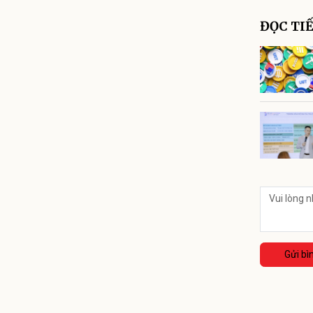
ĐỌC TI
Gửi bì