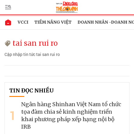
VCCI
TIỀM NĂNG VIỆT
DOANH NHÂN -DOANH N
tai san rui ro
Cập nhập tin tức tai san rui ro
TIN ĐỌC NHIỀU
Ngân hàng Shinhan Việt Nam tổ chức
1
tọa đàm chia sẻ kinh nghiệm triển
khai phương pháp xếp hạng nội bộ
IRB