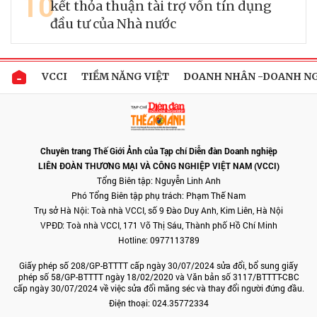
10
kết thỏa thuận tài trợ vốn tín dụng
đầu tư của Nhà nước
VCCI
TIỀM NĂNG VIỆT
DOANH NHÂN -DOANH N
Chuyên trang Thế Giới Ảnh của Tạp chí Diễn đàn Doanh nghiệp
LIÊN ĐOÀN THƯƠNG MẠI VÀ CÔNG NGHIỆP VIỆT NAM (VCCI)
Tổng Biên tập: Nguyễn Linh Anh
Phó Tổng Biên tập phụ trách: Phạm Thế Nam
Trụ sở Hà Nội: Toà nhà VCCI, số 9 Đào Duy Anh, Kim Liên, Hà Nội
VPĐD: Toà nhà VCCI, 171 Võ Thị Sáu, Thành phố Hồ Chí Minh
Hotline: 0977113789
Giấy phép số 208/GP-BTTTT cấp ngày 30/07/2024 sửa đổi, bổ sung giấy
phép số 58/GP-BTTTT ngày 18/02/2020 và Văn bản số 3117/BTTTT-CBC
cấp ngày 30/07/2024 về việc sửa đổi măng séc và thay đổi người đứng đầu.
Điện thoại: 024.35772334