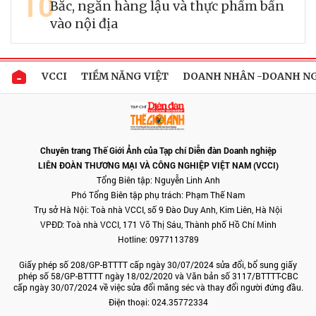
10
Bắc, ngăn hàng lậu và thực phẩm bẩn
vào nội địa
VCCI
TIỀM NĂNG VIỆT
DOANH NHÂN -DOANH N
Chuyên trang Thế Giới Ảnh của Tạp chí Diễn đàn Doanh nghiệp
LIÊN ĐOÀN THƯƠNG MẠI VÀ CÔNG NGHIỆP VIỆT NAM (VCCI)
Tổng Biên tập: Nguyễn Linh Anh
Phó Tổng Biên tập phụ trách: Phạm Thế Nam
Trụ sở Hà Nội: Toà nhà VCCI, số 9 Đào Duy Anh, Kim Liên, Hà Nội
VPĐD: Toà nhà VCCI, 171 Võ Thị Sáu, Thành phố Hồ Chí Minh
Hotline: 0977113789
Giấy phép số 208/GP-BTTTT cấp ngày 30/07/2024 sửa đổi, bổ sung giấy
phép số 58/GP-BTTTT ngày 18/02/2020 và Văn bản số 3117/BTTTT-CBC
cấp ngày 30/07/2024 về việc sửa đổi măng séc và thay đổi người đứng đầu.
Điện thoại: 024.35772334