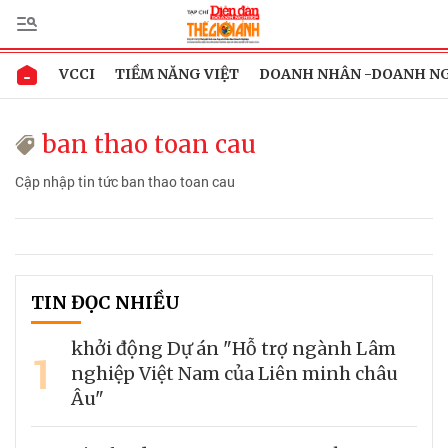
VCCI
TIỀM NĂNG VIỆT
DOANH NHÂN -DOANH N
ban thao toan cau
Cập nhập tin tức ban thao toan cau
TIN ĐỌC NHIỀU
khởi động Dự án "Hỗ trợ ngành Lâm
1
nghiệp Việt Nam của Liên minh châu
Âu"