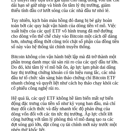
dài hạn sẽ giữ nhịp và bình ổn tâm lý thị trường, giảm
thiểu tính đầu cơ lướt sóng của các nhà đầu tư nhỏ lẻ
.
Tuy nhiên, kịch bản màu hồng đó đang bị bẻ gãy hoàn
toàn bởi các quy luật vận hành của dòng tiền vĩ mô
. Việc
xuất hiện của các quỹ ETF vô hình trung đã mở đường
cho dòng vốn thể chế chảy vào Bitcoin một cách dễ dàng
hơn, nhưng đồng thời cũng trói chặt số phận của đồng tiền
số này vào hệ thống tài chính truyền thống
.
Bitcoin không còn vận hành biệt lập mà đã trở thành một
phần trong danh mục tài sản rủi ro của các quỹ đầu tư lớn
.
Do đó, khi tâm lý vĩ mô bất ổn, áp lực lạm phát dai dẳng
hay thị trường chứng khoán có tín hiệu rung lắc, các nhà
đầu tư tổ chức sẵn sàng bán tháo chứng chỉ Bitcoin ETF
nhanh chóng và quyết liệt như cách họ tháo chạy khỏi các
cổ phiếu công nghệ rủi ro
.
Hệ quả là, các quỹ ETF không hề làm biến mất sự biến
động đặc trưng của tiền số như kỳ vọng ban đầu, mà chỉ
thay đổi cách thức và đẩy nhanh tốc độ phản ứng của
dòng vốn đối với các tin tức thị trường
. Áp lực chốt lời
cộng hưởng với tâm lý phòng thủ vĩ mô đang tạo ra các
đợt sóng gió lớn, đặt công cụ tài chính mới này trước một
phép thử khốc liệt
.