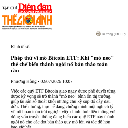
In trang
(Ctr + P)
Kinh tế số
Phép thử vĩ mô Bitcoin ETF: Khi "mỏ neo"
thể chế biến thành ngòi nổ bán tháo toàn
cầu
Phương Hồng
•
02/07/2026 10:07
Việc các quỹ ETF Bitcoin giao ngay được phê duyệt từng
được kỳ vọng sẽ trở thành "mỏ neo" bình ổn thị trường,
giúp tài sản số thoát khỏi những chu kỳ sụp đổ đầy đau
đớn. Thế nhưng, thực tế đang chứng minh một nghịch lý
vĩ mô hoàn toàn trái ngược: việc chính thức liên thông với
dòng vốn truyền thống đang biến các quỹ ETF này thành
ngòi nổ cho các đợt bán tháo quy mô lớn và tốc độ hơn
bao giờ hết