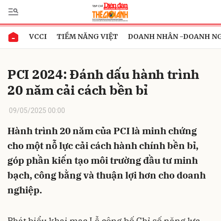
VCCI
TIỀM NĂNG VIỆT
DOANH NHÂN -DOANH N
Gửi bình luận
PCI 2024: Đánh dấu hành trình
20 năm cải cách bền bỉ
09/05/2025 00:00
Hành trình 20 năm của PCI là minh chứng
cho một nỗ lực cải cách hành chính bền bỉ,
Hủy
Gửi
góp phần kiến tạo môi trường đầu tư minh
bạch, công bằng và thuận lợi hơn cho doanh
nghiệp.
Phát biểu khai mạc Lễ công bố Chỉ số năng lực