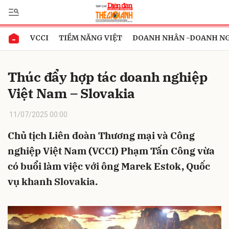
VCCI
TIỀM NĂNG VIỆT
DOANH NHÂN -DOANH N
Gửi bình luận
Thúc đẩy hợp tác doanh nghiệp
Việt Nam – Slovakia
11/07/2025 00:00
Chủ tịch Liên đoàn Thương mại và Công
nghiệp Việt Nam (VCCI) Phạm Tấn Công vừa
Hủy
Gửi
có buổi làm việc với ông Marek Estok, Quốc
vụ khanh Slovakia.