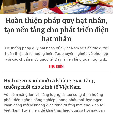
Hoàn thiện pháp quy hạt nhân,
tạo nền tảng cho phát triển điện
hạt nhân
Hệ thống pháp quy hạt nhân của Việt Nam sẽ tiếp tục được
hoàn thiện theo hướng hiện đại, chuyên nghiệp và phù hợp
với các chuẩn mực quốc tế. Đây là nền tảng quan trọng để
triển khai chương trình điện hạt nhân quốc gia, đồng thời
TIÊU ĐIỂM
tạo môi trường pháp lý minh bạch, an toàn cho doanh
nghiệp tham gia phát triển và ứng dụng năng lượng nguyên
Hydrogen xanh mở ra không gian tăng
tử.
trưởng mới cho kinh tế Việt Nam
Với tiềm năng lớn về năng lượng tái tạo cùng định hướng
phát triển ngành công nghiệp không phát thải, hydrogen
xanh đang mở ra không gian tăng trưởng mới cho kinh tế
Việt Nam. Tuy nhiên, để khai thác hiệu quả cơ hội này, cần