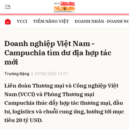
VCCI
TIỀM NĂNG VIỆT
DOANH NHÂN -DOANH N
Gửi bình luận
Doanh nghiệp Việt Nam -
Campuchia tìm dư địa hợp tác
mới
Trường Đặng
09/06/2026 14:57
Liên đoàn Thương mại và Công nghiệp Việt
Hủy
Gửi
Nam (VCCI) và Phòng Thương mại
Campuchia thúc đẩy hợp tác thương mại, đầu
tư, logistics và chuỗi cung ứng, hướng tới mục
tiêu 20 tỷ USD.