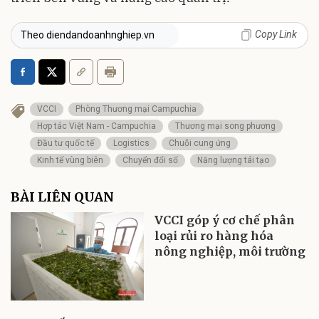
Copy Link
Theo diendandoanhnghiep.vn
VCCI
Phòng Thương mại Campuchia
Hợp tác Việt Nam - Campuchia
Thương mại song phương
Đầu tư quốc tế
Logistics
Chuỗi cung ứng
Kinh tế vùng biên
Chuyển đổi số
Năng lượng tái tạo
BÀI LIÊN QUAN
VCCI góp ý cơ chế phân
loại rủi ro hàng hóa
nông nghiệp, môi trường