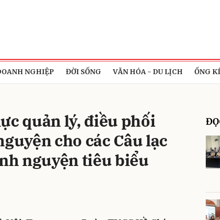
bình luận
DOANH NGHIỆP
ĐỜI SỐNG
VĂN HÓA - DU LỊCH
ỐNG K
ực quản lý, điều phối
ĐỌ
nguyện cho các Câu lạc
ình nguyện tiêu biểu
Hủy
G