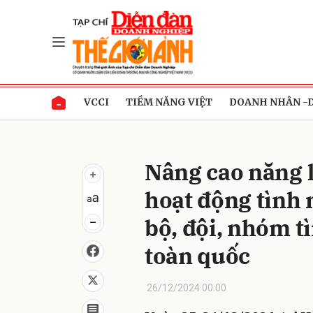
Gửi 
VCCI
TIỀM NĂNG VIỆT
DOANH NHÂN -
Nâng cao năng l
hoạt động tình 
bộ, đội, nhóm t
toàn quốc
26/12/2024 00:00