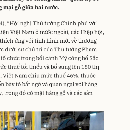
g mại gỗ giữa hai nước.
/4), “Hội nghị Thủ tướng Chính phủ với
diện Việt Nam ở nước ngoài, các Hiệp hội,
hích ứng với tình hình mới về thương
ức dưới sự chủ trì của Thủ tướng Phạm
tổ chức trong bối cảnh Mỹ công bố Sắc
c thuế tối thiểu và bổ sung lên 180 thị
ó, Việt Nam chịu mức thuế 46%, thuộc
ến bày tỏ bất ngờ và quan ngại với hàng
y, trong đó có mặt hàng gỗ và các sản