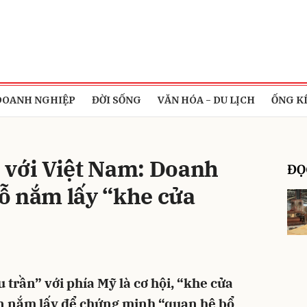
bình luận
DOANH NGHIỆP
ĐỜI SỐNG
VĂN HÓA - DU LỊCH
ỐNG K
 với Việt Nam: Doanh
ĐỌ
ỗ nắm lấy “khe cửa
Hủy
G
u trần” với phía Mỹ là cơ hội, “khe cửa
n nắm lấy để chứng minh “quan hệ bổ