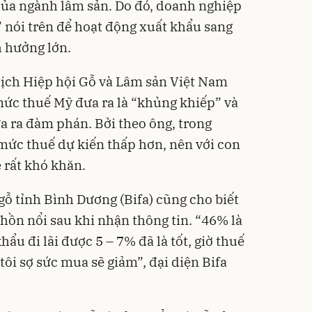
 của ngành lâm sản. Do đó, doanh nghiệp
 nói trên để hoạt động xuất khẩu sang
h hưởng lớn.
tịch Hiệp hội Gỗ và Lâm sản Việt Nam
mức thuế Mỹ đưa ra là “khủng khiếp” và
a ra đàm phán. Bởi theo ông, trong
mức thuế dự kiến thấp hơn, nên với con
 rất khó khăn.
gỗ tỉnh Bình Dương (Bifa) cũng cho biết
hồn nổi sau khi nhận thông tin. “46% là
ẩu đi lãi được 5 – 7% đã là tốt, giờ thuế
ôi sợ sức mua sẽ giảm”, đại diện Bifa