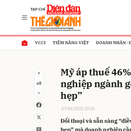
Gửi 
VCCI
TIỀM NĂNG VIỆT
DOANH NHÂN -
Mỹ áp thuế 46%
nghiệp ngành g
hẹp”
07/04/2025 00:00
Đối thoại và sẵn sàng “điề
hẹp” mà doanh nghiệp cầ