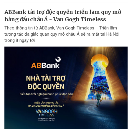
ABBank tài trợ độc quyền triển lãm quy mô
hàng đầu châu Á - Van Gogh Timeless
Theo thông tin từ ABBank, Van Gogh Timeless – Triển lãm
tương tác đa giác quan quy mô châu Á sẽ ra mắt tại Hà Nội
trong ít ngày tới.