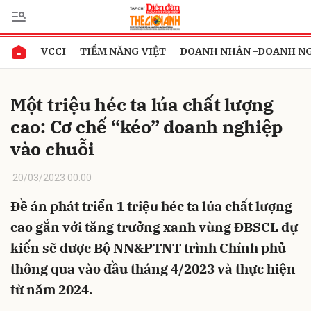
VCCI
TIỀM NĂNG VIỆT
DOANH NHÂN -DOANH N
Gửi bình luận
Một triệu héc ta lúa chất lượng
cao: Cơ chế “kéo” doanh nghiệp
vào chuỗi
20/03/2023 00:00
Đề án phát triển 1 triệu héc ta lúa chất lượng
Hủy
Gửi
cao gắn với tăng trưởng xanh vùng ĐBSCL dự
kiến sẽ được Bộ NN&PTNT trình Chính phủ
thông qua vào đầu tháng 4/2023 và thực hiện
từ năm 2024.